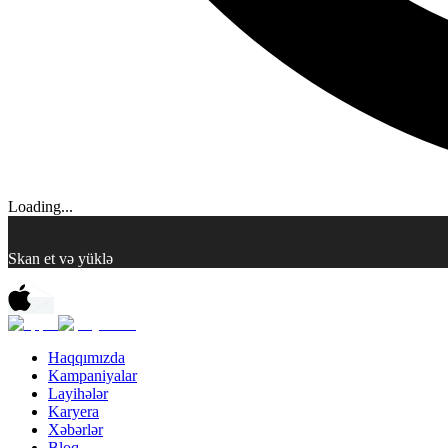
Loading...
Skan et və yüklə
Haqqımızda
Kampaniyalar
Layihələr
Karyera
Xəbərlər
Bloq