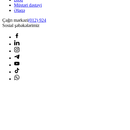
Müştəri dəstəyi
Əlaqə
Çağrı mərkəzi
(012) 924
Sosial şəbəkələrimiz