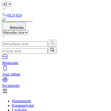
(012) 924
Məhsullar
Mağazalar
Araz tətbiqi
Seçimlərim
Haqqımızda
Kampaniyalar
Layihələr