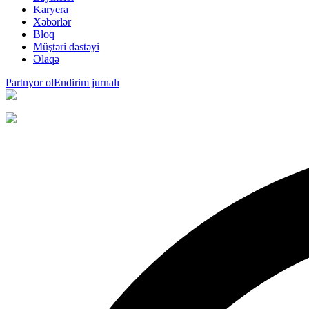
Karyera
Xəbərlər
Bloq
Müştəri dəstəyi
Əlaqə
Partnyor ol
Endirim jurnalı