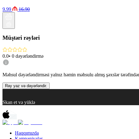
9.99
16.90
Müştəri rəyləri
0.0
•
0
dəyərləndirmə
Məhsul dəyərləndirməsi yalnız həmin məhsulu almış şəxslər tərəfindən 
Rəy yaz və dəyərləndir.
Skan et və yüklə
Haqqımızda
Kampaniyalar