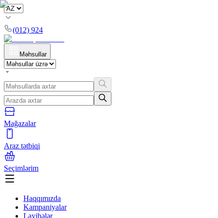
(012) 924
Məhsullar
Mağazalar
Araz tətbiqi
Seçimlərim
Haqqımızda
Kampaniyalar
Layihələr