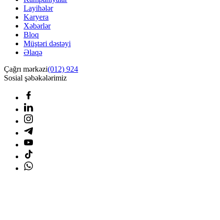
Layihələr
Karyera
Xəbərlər
Bloq
Müştəri dəstəyi
Əlaqə
Çağrı mərkəzi
(012) 924
Sosial şəbəkələrimiz