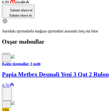
6.99
11.00
₼
Səbətə əlavə et
Səbətə əlavə et
Saytdakı qiymətlərlə mağaza qiymətləri arasında fərq ola bilər
Oxşar məhsullar
Kağız dəsmallar 3 qatlı
Papia Metbex Desmali Yeni 3 Qat 2 Rulon
4.70
33%