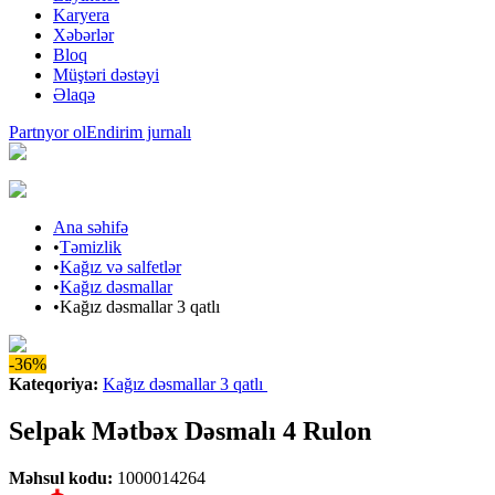
Karyera
Xəbərlər
Bloq
Müştəri dəstəyi
Əlaqə
Partnyor ol
Endirim jurnalı
Ana səhifə
•
Təmizlik
•
Kağız və salfetlər
•
Kağız dəsmallar
•
Kağız dəsmallar 3 qatlı
-36%
Kateqoriya
:
Kağız dəsmallar 3 qatlı
Selpak Mətbəx Dəsmalı 4 Rulon
Məhsul kodu
:
1000014264