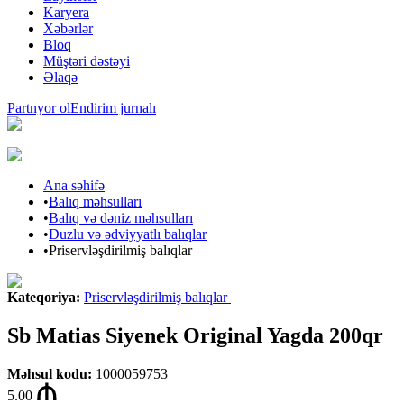
Karyera
Xəbərlər
Bloq
Müştəri dəstəyi
Əlaqə
Partnyor ol
Endirim jurnalı
Ana səhifə
•
Balıq məhsulları
•
Balıq və dəniz məhsulları
•
Duzlu və ədviyyatlı balıqlar
•
Priservləşdirilmiş balıqlar
Kateqoriya
:
Priservləşdirilmiş balıqlar
Sb Matias Siyenek Original Yagda 200qr
Məhsul kodu
:
1000059753
5.00