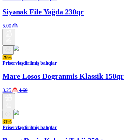
Siyənək File Yağda 230qr
5.00
29%
Priservləşdirilmiş balıqlar
Mare Losos Dogranmis Klassik 150qr
3.25
4.60
31%
Priservləşdirilmiş balıqlar