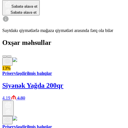
Səbətə əlavə et
Səbətə əlavə et
Saytdakı qiymətlərlə mağaza qiymətləri arasında fərq ola bilər
Oxşar məhsullar
13%
Priservləşdirilmiş balıqlar
Siyənək Yağda 200qr
4.19
4.80
Priservləşdirilmiş balıqlar