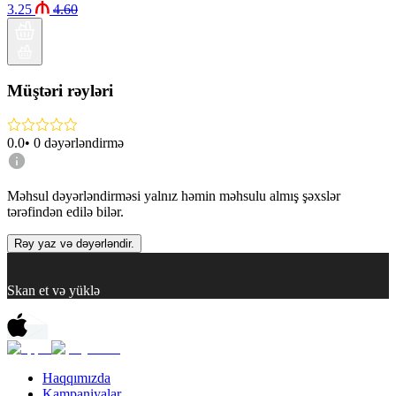
3.25
4.60
Müştəri rəyləri
0.0
•
0
dəyərləndirmə
Məhsul dəyərləndirməsi yalnız həmin məhsulu almış şəxslər
tərəfindən edilə bilər.
Rəy yaz və dəyərləndir.
Skan et və yüklə
Haqqımızda
Kampaniyalar