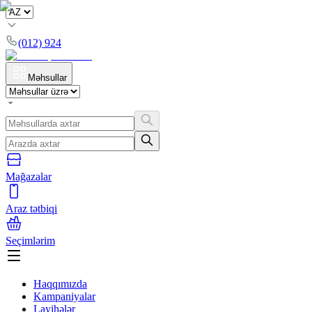
(012) 924
Məhsullar
Mağazalar
Araz tətbiqi
Seçimlərim
Haqqımızda
Kampaniyalar
Layihələr