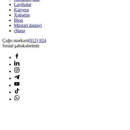
Layihələr
Karyera
Xəbərlər
Bloq
Müştəri dəstəyi
Əlaqə
Çağrı mərkəzi
(012) 924
Sosial şəbəkələrimiz