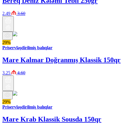
Bereq Deniz Kələmi Tebii 250gr
2.49
3.60
29%
Priservləşdirilmiş balıqlar
Mare Kalmar Doğranmış Klassik 150qr
3.25
4.60
29%
Priservləşdirilmiş balıqlar
Mare Krab Klassik Sousda 150qr