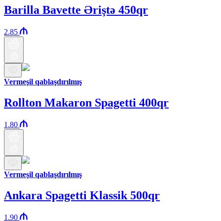
Barilla Bavette Əriştə 450qr
2.85
Vermeşil qablaşdırılmış
Rollton Makaron Spagetti 400qr
1.80
Vermeşil qablaşdırılmış
Ankara Spagetti Klassik 500qr
1.90