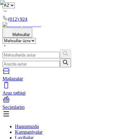
(012) 924
Məhsullar
Mağazalar
Araz tətbiqi
Seçimlərim
Haqqımızda
Kampaniyalar
Layihələr