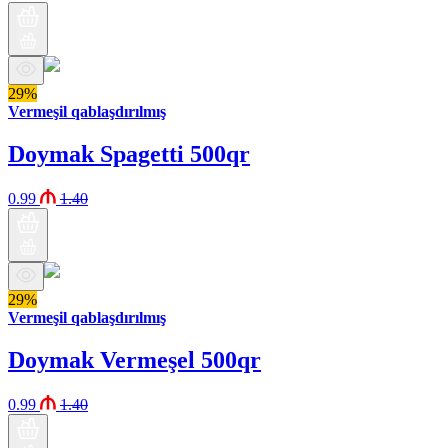
29%
Vermeşil qablaşdırılmış
Doymak Spagetti 500qr
0.99
1.40
29%
Vermeşil qablaşdırılmış
Doymak Vermeşel 500qr
0.99
1.40