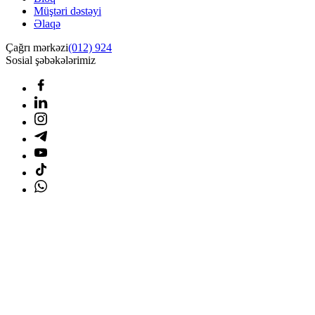
Müştəri dəstəyi
Əlaqə
Çağrı mərkəzi
(012) 924
Sosial şəbəkələrimiz