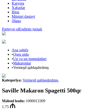
Karyera
Xəbərlər
Bloq
Müştəri dəstəyi
Əlaqə
Partnyor ol
Endirim jurnalı
Ana səhifə
•
Quru qida
•
Un və un məmulatları
•
Makaronlar
•
Vermeşil qablaşdırılmış
Kateqoriya
:
Vermeşil qablaşdırılmış
Saville Makaron Spagetti 500qr
Məhsul kodu
:
1000013309
1.75