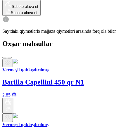
Səbətə əlavə et
Səbətə əlavə et
Saytdakı qiymətlərlə mağaza qiymətləri arasında fərq ola bilər
Oxşar məhsullar
Vermeşil qablaşdırılmış
Barilla Capellini 450 qr N1
2.85
Vermeşil qablaşdırılmış