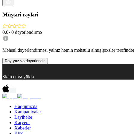
Müştəri rəyləri
0.0
•
0
dəyərləndirmə
Məhsul dəyərləndirməsi yalnız həmin məhsulu almış şəxslər tərəfindən 
Rəy yaz və dəyərləndir.
Skan et və yüklə
Haqqımızda
Kampaniyalar
Layihələr
Karyera
Xəbərlər
Bloq