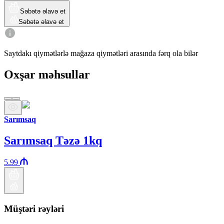
Səbətə əlavə et
Səbətə əlavə et
Saytdakı qiymətlərlə mağaza qiymətləri arasında fərq ola bilər
Oxşar məhsullar
Sarımsaq
Sarımsaq Təzə 1kq
5.99
Müştəri rəyləri