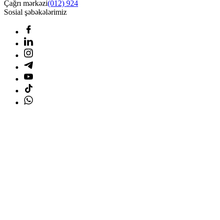
Çağrı mərkəzi
(012) 924
Sosial şəbəkələrimiz
Ana səhifə
Məhsullar