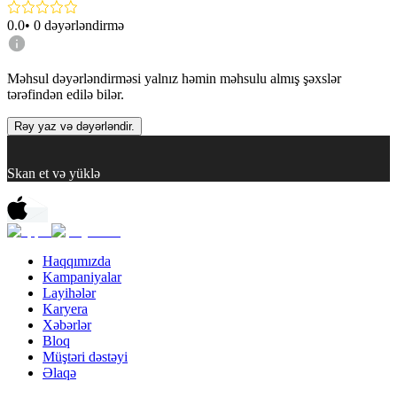
0.0
•
0
dəyərləndirmə
Məhsul dəyərləndirməsi yalnız həmin məhsulu almış şəxslər
tərəfindən edilə bilər.
Rəy yaz və dəyərləndir.
Skan et və yüklə
Haqqımızda
Kampaniyalar
Layihələr
Karyera
Xəbərlər
Bloq
Müştəri dəstəyi
Əlaqə