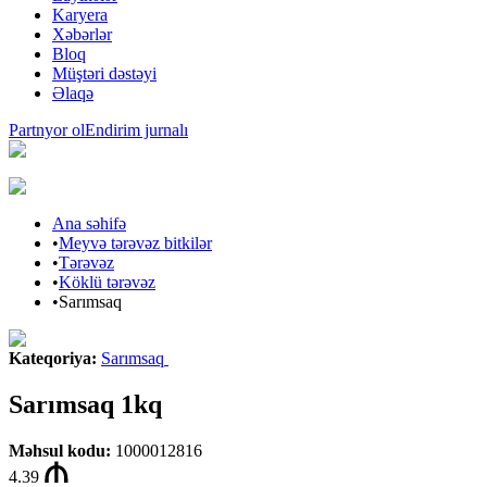
Karyera
Xəbərlər
Bloq
Müştəri dəstəyi
Əlaqə
Partnyor ol
Endirim jurnalı
Ana səhifə
•
Meyvə tərəvəz bitkilər
•
Tərəvəz
•
Köklü tərəvəz
•
Sarımsaq
Kateqoriya
:
Sarımsaq
Sarımsaq 1kq
Məhsul kodu
:
1000012816
4.39