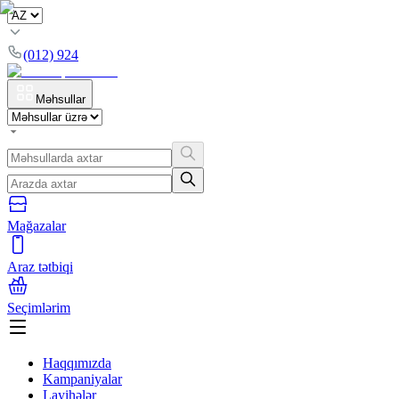
(012) 924
Məhsullar
Mağazalar
Araz tətbiqi
Seçimlərim
Haqqımızda
Kampaniyalar
Layihələr