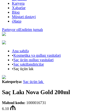
Karyera
Xəbərlər
Bloq
Müştəri dəstəyi
Əlaqə
Partnyor ol
Endirim jurnalı
Ana səhifə
•
Kosmetika və qulluq vasitələri
•
Saç üçün qulluq vasitələri
•
Saç şəkilləndiricilər
•
Saç üçün lak
Kateqoriya
:
Saç üçün lak
Saç Lakı Nova Gold 200ml
Məhsul kodu
:
1000016731
6.10