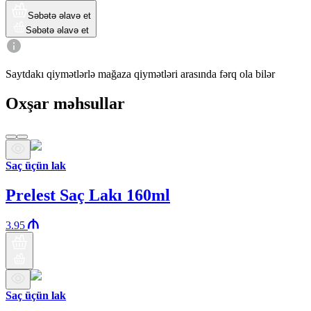
Səbətə əlavə et
Səbətə əlavə et
Saytdakı qiymətlərlə mağaza qiymətləri arasında fərq ola bilər
Oxşar məhsullar
Saç üçün lak
Prelest Saç Lakı 160ml
3.95
Saç üçün lak