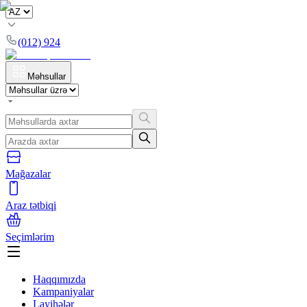
(012) 924
Məhsullar
Mağazalar
Araz tətbiqi
Seçimlərim
Haqqımızda
Kampaniyalar
Layihələr