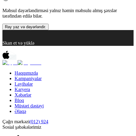
Məhsul dəyərləndirməsi yalnız həmin məhsulu almış şəxslər
tərəfindən edilə bilər.
Rəy yaz və dəyərləndir.
Skan et və yüklə
Haqqımızda
Kampaniyalar
Layihələr
Karyera
Xəbərlər
Bloq
Müştəri dəstəyi
Əlaqə
Çağrı mərkəzi
(012) 924
Sosial şəbəkələrimiz