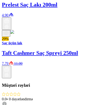
Prelest Saç Lakı 200ml
4.90
29%
Saç üçün lak
Taft Cashmer Saç Spreyi 250ml
7.79
11.00
Müştəri rəyləri
0.0
•
0
dəyərləndirmə