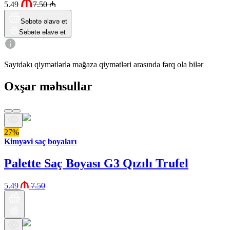
5.49
7.50
₼
Səbətə əlavə et
Səbətə əlavə et
Saytdakı qiymətlərlə mağaza qiymətləri arasında fərq ola bilər
Oxşar məhsullar
27%
Kimyəvi saç boyaları
Palette Saç Boyası G3 Qızılı Trufel
5.49
7.50