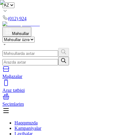
(012) 924
Məhsullar
Mağazalar
Araz tətbiqi
Seçimlərim
Haqqımızda
Kampaniyalar
Layihələr