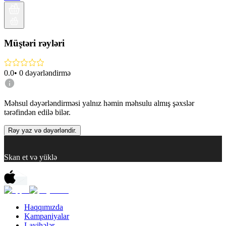
Müştəri rəyləri
0.0
•
0
dəyərləndirmə
Məhsul dəyərləndirməsi yalnız həmin məhsulu almış şəxslər
tərəfindən edilə bilər.
Rəy yaz və dəyərləndir.
Skan et və yüklə
Haqqımızda
Kampaniyalar
Layihələr