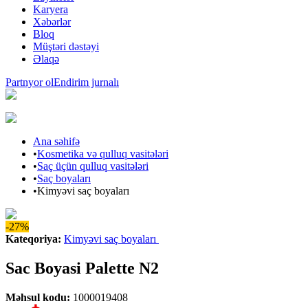
Karyera
Xəbərlər
Bloq
Müştəri dəstəyi
Əlaqə
Partnyor ol
Endirim jurnalı
Ana səhifə
•
Kosmetika və qulluq vasitələri
•
Saç üçün qulluq vasitələri
•
Saç boyaları
•
Kimyəvi saç boyaları
-27%
Kateqoriya
:
Kimyəvi saç boyaları
Sac Boyasi Palette N2
Məhsul kodu
:
1000019408