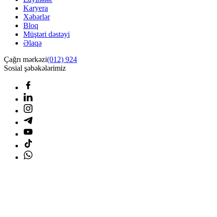
Karyera
Xəbərlər
Bloq
Müştəri dəstəyi
Əlaqə
Çağrı mərkəzi
(012) 924
Sosial şəbəkələrimiz