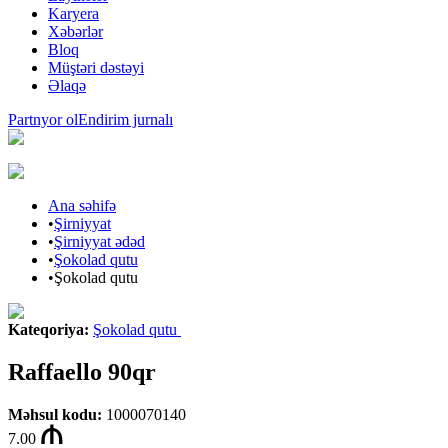
Karyera
Xəbərlər
Bloq
Müştəri dəstəyi
Əlaqə
Partnyor ol
Endirim jurnalı
Ana səhifə
•
Şirniyyat
•
Şirniyyat ədəd
•
Şokolad qutu
•
Şokolad qutu
Kateqoriya
:
Şokolad qutu
Raffaello 90qr
Məhsul kodu
:
1000070140
7.00