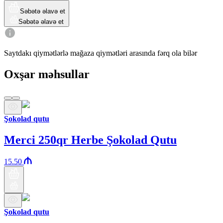
Səbətə əlavə et
Səbətə əlavə et
Saytdakı qiymətlərlə mağaza qiymətləri arasında fərq ola bilər
Oxşar məhsullar
Şokolad qutu
Merci 250qr Herbe Şokolad Qutu
15.50
Şokolad qutu