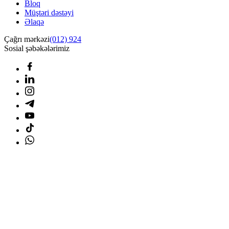
Bloq
Müştəri dəstəyi
Əlaqə
Çağrı mərkəzi
(012) 924
Sosial şəbəkələrimiz