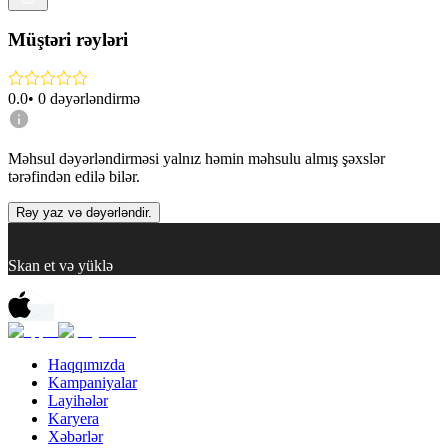
Müştəri rəyləri
0.0
•
0
dəyərləndirmə
Məhsul dəyərləndirməsi yalnız həmin məhsulu almış şəxslər
tərəfindən edilə bilər.
Rəy yaz və dəyərləndir.
Skan et və yüklə
Haqqımızda
Kampaniyalar
Layihələr
Karyera
Xəbərlər