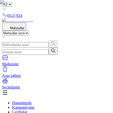
(012) 924
Məhsullar
Mağazalar
Araz tətbiqi
Seçimlərim
Haqqımızda
Kampaniyalar
Layihələr