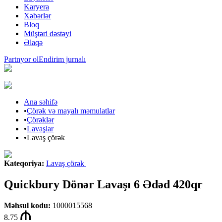
Karyera
Xəbərlər
Bloq
Müştəri dəstəyi
Əlaqə
Partnyor ol
Endirim jurnalı
Ana səhifə
•
Çörək və mayalı məmulatlar
•
Çörəklər
•
Lavaşlar
•
Lavaş çörək
Kateqoriya
:
Lavaş çörək
Quickbury Dönər Lavaşı 6 Ədəd 420qr
Məhsul kodu
:
1000015568
8.75