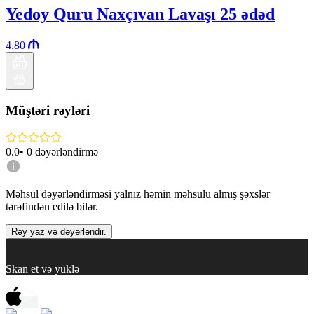
Yedoy Quru Naxçıvan Lavaşı 25 ədəd
4.80
Müştəri rəyləri
0.0
•
0
dəyərləndirmə
Məhsul dəyərləndirməsi yalnız həmin məhsulu almış şəxslər
tərəfindən edilə bilər.
Rəy yaz və dəyərləndir.
Skan et və yüklə