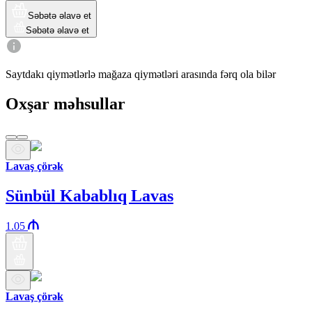
Səbətə əlavə et
Səbətə əlavə et
Saytdakı qiymətlərlə mağaza qiymətləri arasında fərq ola bilər
Oxşar məhsullar
Lavaş çörək
Sünbül Kabablıq Lavas
1.05
Lavaş çörək