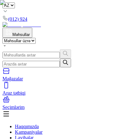
(012) 924
Məhsullar
Mağazalar
Araz tətbiqi
Seçimlərim
Haqqımızda
Kampaniyalar
Layihələr