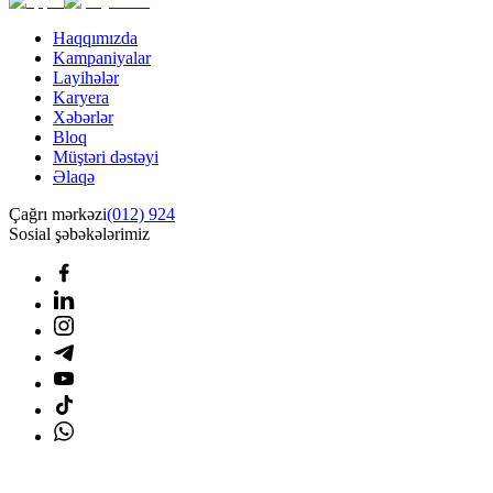
Haqqımızda
Kampaniyalar
Layihələr
Karyera
Xəbərlər
Bloq
Müştəri dəstəyi
Əlaqə
Çağrı mərkəzi
(012) 924
Sosial şəbəkələrimiz