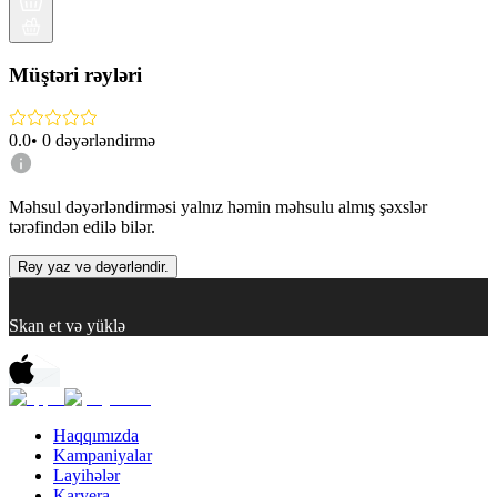
Müştəri rəyləri
0.0
•
0
dəyərləndirmə
Məhsul dəyərləndirməsi yalnız həmin məhsulu almış şəxslər
tərəfindən edilə bilər.
Rəy yaz və dəyərləndir.
Skan et və yüklə
Haqqımızda
Kampaniyalar
Layihələr
Karyera