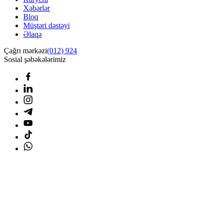
Xəbərlər
Bloq
Müştəri dəstəyi
Əlaqə
Çağrı mərkəzi
(012) 924
Sosial şəbəkələrimiz