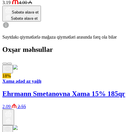
3.19
4.00
₼
Səbətə əlavə et
Səbətə əlavə et
Saytdakı qiymətlərlə mağaza qiymətləri arasında fərq ola bilər
Oxşar məhsullar
18%
Xama ədəd az yağlı
Ehrmann Smetanovna Xama 15% 185qr
2.09
2.55