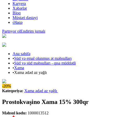
Karyera
Xəbərlər
Bloq
Müştəri dəstəyi
Əlaqə
Partnyor ol
Endirim jurnalı
Ana səhifə
•
Süd və emal olunmuş ət məhsulları
•
Süd və süd məhsulları - qısa müddətli
•
Xama
•
Xama ədəd az yağlı
-20%
Kateqoriya
:
Xama ədəd az yağlı
Prostokvaşino Xama 15% 300qr
Məhsul kodu
:
1000013512