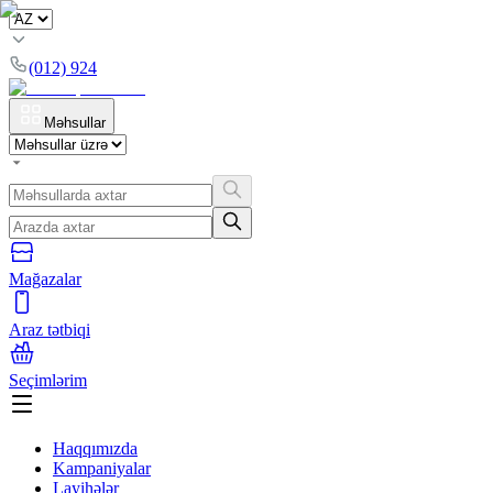
(012) 924
Məhsullar
Mağazalar
Araz tətbiqi
Seçimlərim
Haqqımızda
Kampaniyalar
Layihələr