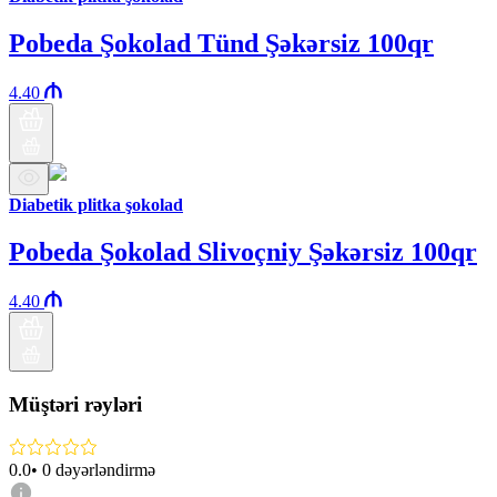
Pobeda Şokolad Tünd Şəkərsiz 100qr
4.40
Diabetik plitka şokolad
Pobeda Şokolad Slivoçniy Şəkərsiz 100qr
4.40
Müştəri rəyləri
0.0
•
0
dəyərləndirmə