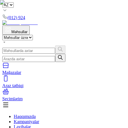
(012) 924
Məhsullar
Mağazalar
Araz tətbiqi
Seçimlərim
Haqqımızda
Kampaniyalar
Layihələr