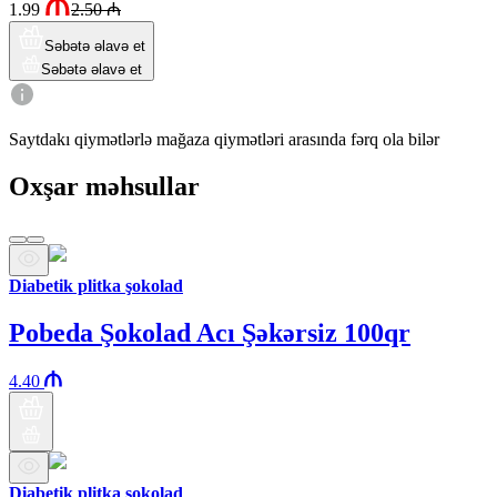
1.99
2.50
₼
Səbətə əlavə et
Səbətə əlavə et
Saytdakı qiymətlərlə mağaza qiymətləri arasında fərq ola bilər
Oxşar məhsullar
Diabetik plitka şokolad
Pobeda Şokolad Acı Şəkərsiz 100qr
4.40
Diabetik plitka şokolad