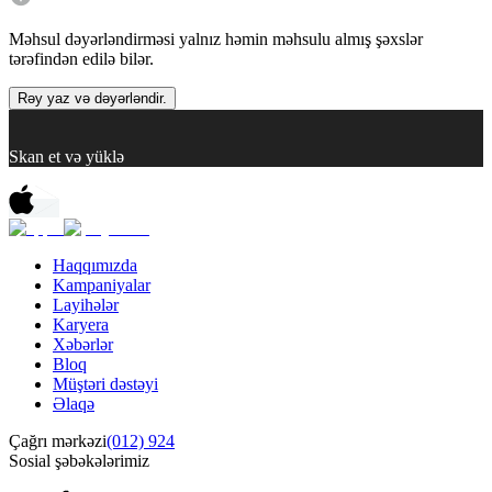
Məhsul dəyərləndirməsi yalnız həmin məhsulu almış şəxslər
tərəfindən edilə bilər.
Rəy yaz və dəyərləndir.
Skan et və yüklə
Haqqımızda
Kampaniyalar
Layihələr
Karyera
Xəbərlər
Bloq
Müştəri dəstəyi
Əlaqə
Çağrı mərkəzi
(012) 924
Sosial şəbəkələrimiz