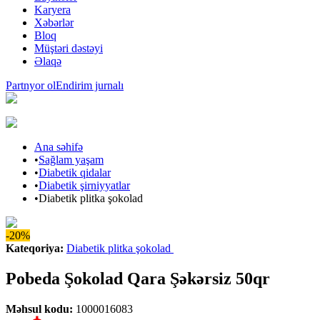
Karyera
Xəbərlər
Bloq
Müştəri dəstəyi
Əlaqə
Partnyor ol
Endirim jurnalı
Ana səhifə
•
Sağlam yaşam
•
Diabetik qidalar
•
Diabetik şirniyyatlar
•
Diabetik plitka şokolad
-20%
Kateqoriya
:
Diabetik plitka şokolad
Pobeda Şokolad Qara Şəkərsiz 50qr
Məhsul kodu
:
1000016083