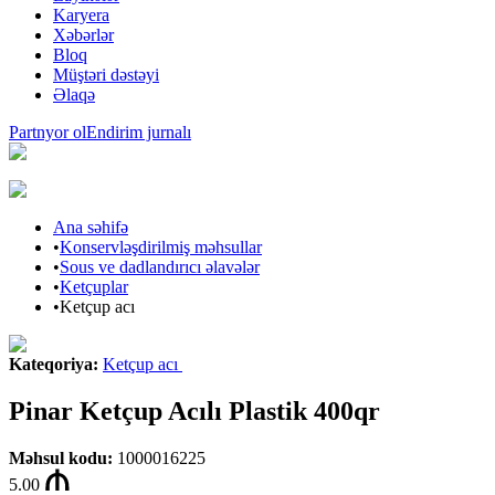
Karyera
Xəbərlər
Bloq
Müştəri dəstəyi
Əlaqə
Partnyor ol
Endirim jurnalı
Ana səhifə
•
Konservləşdirilmiş məhsullar
•
Sous ve dadlandırıcı əlavələr
•
Ketçuplar
•
Ketçup acı
Kateqoriya
:
Ketçup acı
Pinar Ketçup Acılı Plastik 400qr
Məhsul kodu
:
1000016225
5.00