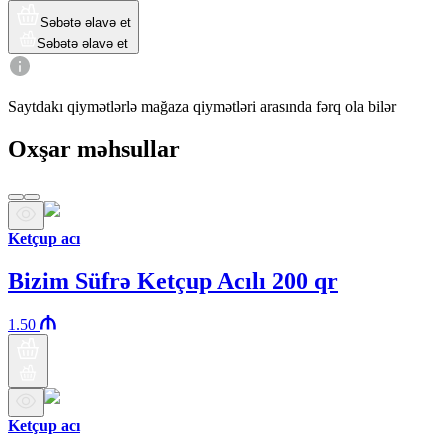
Səbətə əlavə et
Səbətə əlavə et
Saytdakı qiymətlərlə mağaza qiymətləri arasında fərq ola bilər
Oxşar məhsullar
Ketçup acı
Bizim Süfrə Ketçup Acılı 200 qr
1.50
Ketçup acı