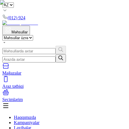
(012) 924
Məhsullar
Mağazalar
Araz tətbiqi
Seçimlərim
Haqqımızda
Kampaniyalar
Layihələr