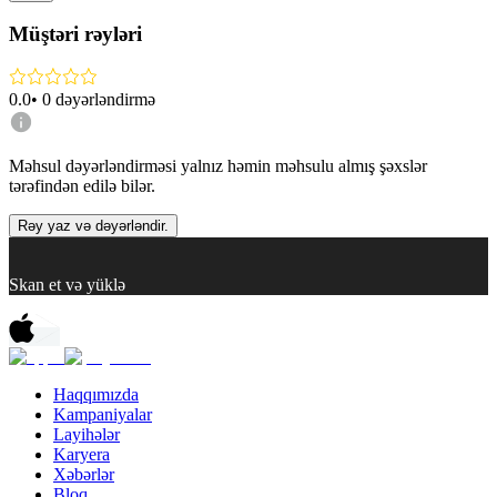
Müştəri rəyləri
0.0
•
0
dəyərləndirmə
Məhsul dəyərləndirməsi yalnız həmin məhsulu almış şəxslər
tərəfindən edilə bilər.
Rəy yaz və dəyərləndir.
Skan et və yüklə
Haqqımızda
Kampaniyalar
Layihələr
Karyera
Xəbərlər
Bloq