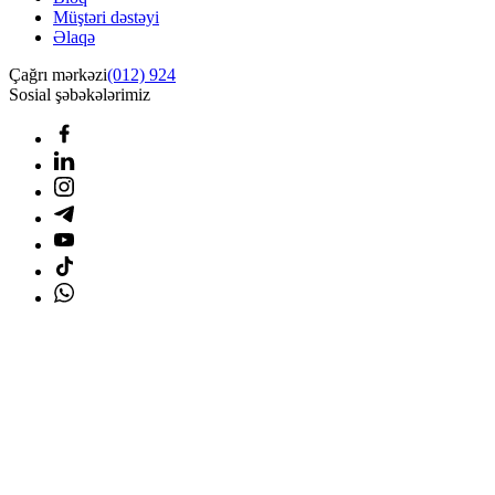
Müştəri dəstəyi
Əlaqə
Çağrı mərkəzi
(012) 924
Sosial şəbəkələrimiz