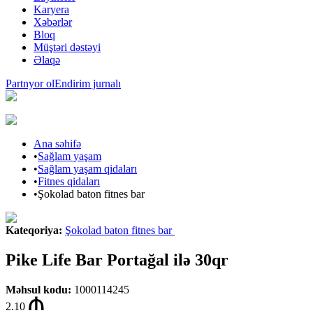
Karyera
Xəbərlər
Bloq
Müştəri dəstəyi
Əlaqə
Partnyor ol
Endirim jurnalı
Ana səhifə
•
Sağlam yaşam
•
Sağlam yaşam qidaları
•
Fitnes qidaları
•
Şokolad baton fitnes bar
Kateqoriya
:
Şokolad baton fitnes bar
Pike Life Bar Portağal ilə 30qr
Məhsul kodu
:
1000114245
2.10