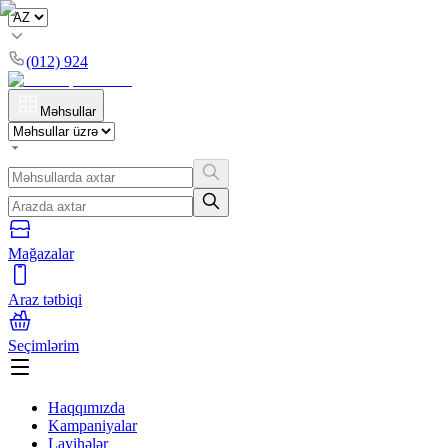
(012) 924
Məhsullar
Mağazalar
Araz tətbiqi
Seçimlərim
Haqqımızda
Kampaniyalar
Layihələr