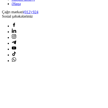
Əlaqə
Çağrı mərkəzi
(012) 924
Sosial şəbəkələrimiz