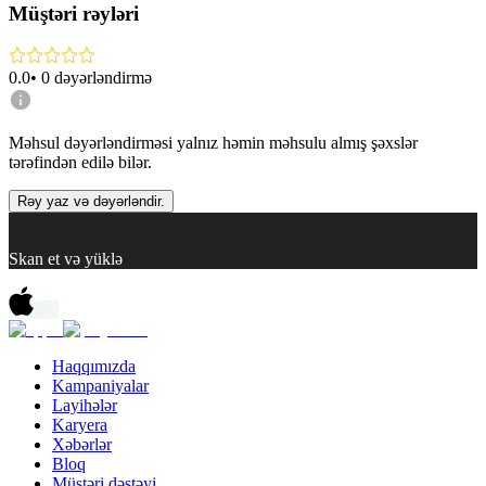
Müştəri rəyləri
0.0
•
0
dəyərləndirmə
Məhsul dəyərləndirməsi yalnız həmin məhsulu almış şəxslər
tərəfindən edilə bilər.
Rəy yaz və dəyərləndir.
Skan et və yüklə
Haqqımızda
Kampaniyalar
Layihələr
Karyera
Xəbərlər
Bloq
Müştəri dəstəyi