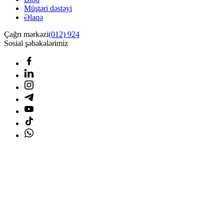
Müştəri dəstəyi
Əlaqə
Çağrı mərkəzi
(012) 924
Sosial şəbəkələrimiz