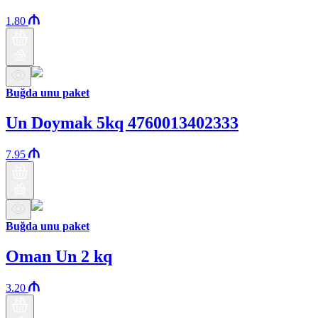
1.80
Buğda unu paket
Un Doymak 5kq 4760013402333
7.95
Buğda unu paket
Oman Un 2 kq
3.20