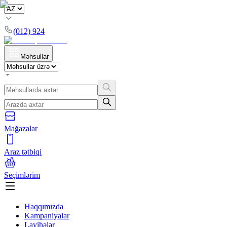
(012) 924
Məhsullar
Mağazalar
Araz tətbiqi
Seçimlərim
Haqqımızda
Kampaniyalar
Layihələr