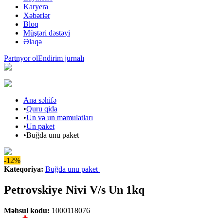
Karyera
Xəbərlər
Bloq
Müştəri dəstəyi
Əlaqə
Partnyor ol
Endirim jurnalı
Ana səhifə
•
Quru qida
•
Un və un məmulatları
•
Un paket
•
Buğda unu paket
-12%
Kateqoriya
:
Buğda unu paket
Petrovskiye Nivi V/s Un 1kq
Məhsul kodu
:
1000118076