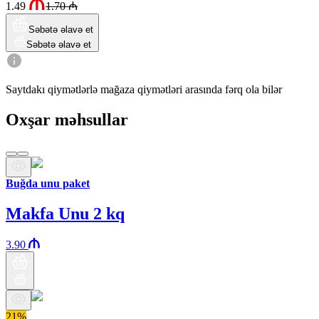
1.49
1.70
₼
Səbətə əlavə et
Səbətə əlavə et
Saytdakı qiymətlərlə mağaza qiymətləri arasında fərq ola bilər
Oxşar məhsullar
Buğda unu paket
Makfa Unu 2 kq
3.90
21%