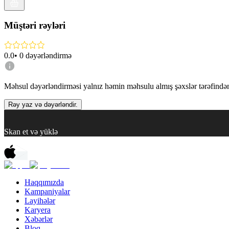
Müştəri rəyləri
0.0
•
0
dəyərləndirmə
Məhsul dəyərləndirməsi yalnız həmin məhsulu almış şəxslər tərəfindən 
Rəy yaz və dəyərləndir.
Skan et və yüklə
Haqqımızda
Kampaniyalar
Layihələr
Karyera
Xəbərlər
Bloq