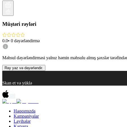
Müştəri rəyləri
0.0
•
0
dəyərləndirmə
Məhsul dəyərləndirməsi yalnız həmin məhsulu almış şəxslər tərəfindən 
Rəy yaz və dəyərləndir.
Skan et və yüklə
Haqqımızda
Kampaniyalar
Layihələr
Karyera