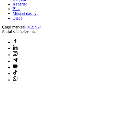
Xəbərlər
Bloq
Müştəri dəstəyi
Əlaqə
Çağrı mərkəzi
(012) 924
Sosial şəbəkələrimiz