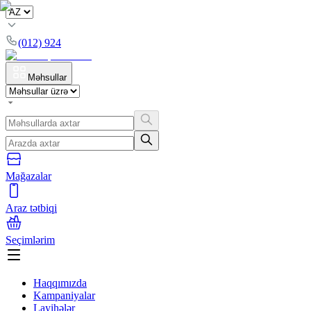
(012) 924
Məhsullar
Mağazalar
Araz tətbiqi
Seçimlərim
Haqqımızda
Kampaniyalar
Layihələr