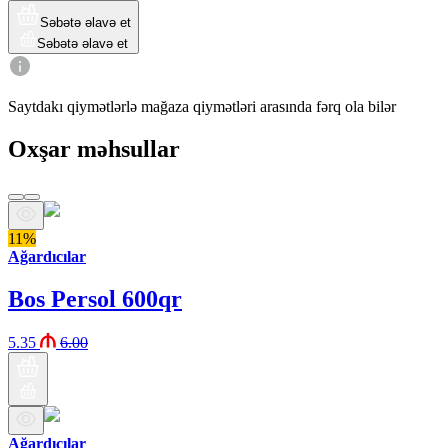
Səbətə əlavə et
Səbətə əlavə et
Saytdakı qiymətlərlə mağaza qiymətləri arasında fərq ola bilər
Oxşar məhsullar
11%
Ağardıcılar
Bos Persol 600qr
5.35
6.00
Ağardıcılar