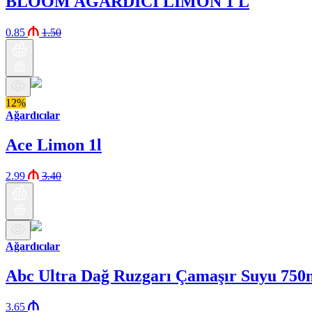
BLOOM AĞARDICI LİMON 1 L
0.85
1.50
12%
Ağardıcılar
Ace Limon 1l
2.99
3.40
Ağardıcılar
Abc Ultra Dağ Ruzgarı Çamaşır Suyu 750
3.65