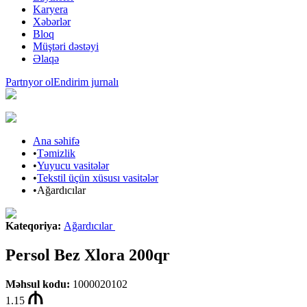
Karyera
Xəbərlər
Bloq
Müştəri dəstəyi
Əlaqə
Partnyor ol
Endirim jurnalı
Ana səhifə
•
Təmizlik
•
Yuyucu vasitələr
•
Tekstil üçün xüsusı vasitələr
•
Ağardıcılar
Kateqoriya
:
Ağardıcılar
Persol Bez Xlora 200qr
Məhsul kodu
:
1000020102
1.15