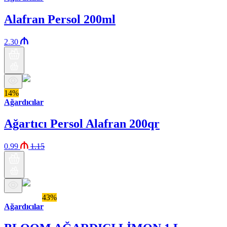
Alafran Persol 200ml
2.30
14%
Ağardıcılar
Ağartıcı Persol Alafran 200qr
0.99
1.15
Araz brendi
43%
Ağardıcılar