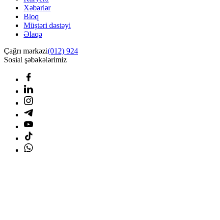
Xəbərlər
Bloq
Müştəri dəstəyi
Əlaqə
Çağrı mərkəzi
(012) 924
Sosial şəbəkələrimiz