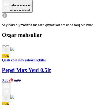
Səbətə əlavə et
Səbətə əlavə et
Saytdakı qiymətlərlə mağaza qiymətləri arasında fərq ola bilər
Oxşar məhsullar
15%
Qazlı cola növ şəkərli içkilər
Pepsi Max Yeni 0.5lt
0.85
1.00
15%