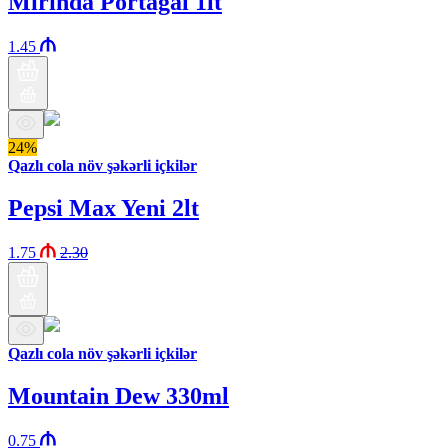
Mirinda Portağal 1lt
1.45
24%
Qazlı cola növ şəkərli içkilər
Pepsi Max Yeni 2lt
1.75
2.30
Qazlı cola növ şəkərli içkilər
Mountain Dew 330ml
0.75