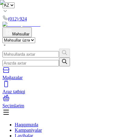
(012) 924
Məhsullar
Mağazalar
Araz tətbiqi
Seçimlərim
Haqqımızda
Kampaniyalar
Layihələr