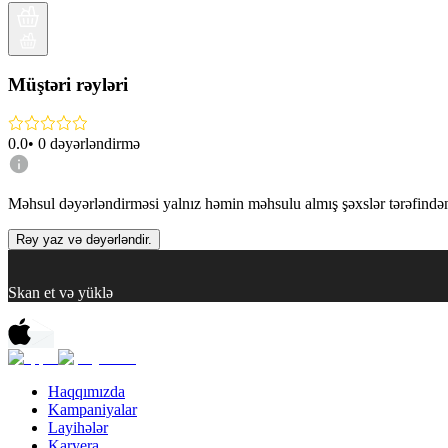
Müştəri rəyləri
0.0
•
0
dəyərləndirmə
Məhsul dəyərləndirməsi yalnız həmin məhsulu almış şəxslər tərəfindən 
Rəy yaz və dəyərləndir.
Skan et və yüklə
Haqqımızda
Kampaniyalar
Layihələr
Karyera