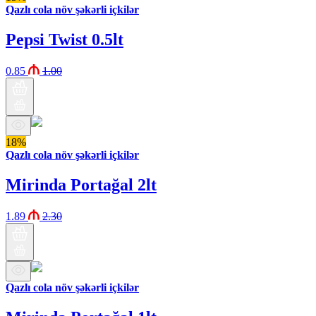
Qazlı cola növ şəkərli içkilər
Pepsi Twist 0.5lt
0.85
1.00
18%
Qazlı cola növ şəkərli içkilər
Mirinda Portağal 2lt
1.89
2.30
Qazlı cola növ şəkərli içkilər