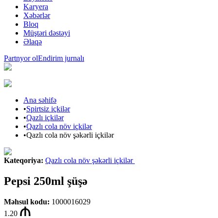
Karyera
Xəbərlər
Bloq
Müştəri dəstəyi
Əlaqə
Partnyor ol
Endirim jurnalı
Ana səhifə
•
Spirtsiz içkilər
•
Qazlı içkilər
•
Qazlı cola növ içkilər
•
Qazlı cola növ şəkərli içkilər
Kateqoriya
:
Qazlı cola növ şəkərli içkilər
Pepsi 250ml şüşə
Məhsul kodu
:
1000016029
1.20