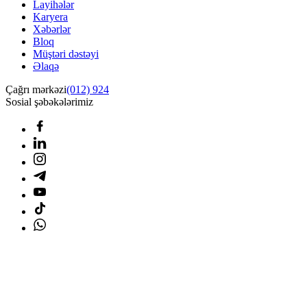
Layihələr
Karyera
Xəbərlər
Bloq
Müştəri dəstəyi
Əlaqə
Çağrı mərkəzi
(012) 924
Sosial şəbəkələrimiz