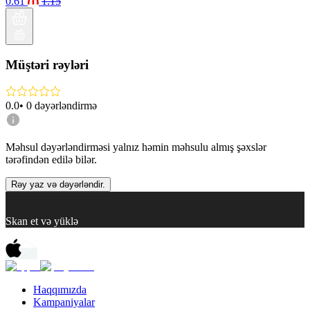
0.61
1.15
Müştəri rəyləri
0.0
•
0
dəyərləndirmə
Məhsul dəyərləndirməsi yalnız həmin məhsulu almış şəxslər
tərəfindən edilə bilər.
Rəy yaz və dəyərləndir.
Skan et və yüklə
Haqqımızda
Kampaniyalar