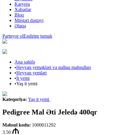
Karyera
Xəbərlər
Bloq
Müştəri dəstəyi
Əlaqə
Partnyor ol
Endirim jurnalı
Ana səhifə
•
Heyvan yeməkləri və qulluq məhsulları
•
Heyvan yemləri
•
İt yemi
•
Yaş it yemi
Kateqoriya
:
Yaş it yemi
Pedigree Mal Əti Jeledə 400qr
Məhsul kodu
:
1000011292
3.50