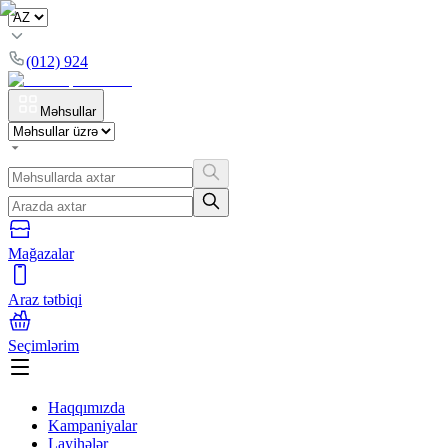
(012) 924
Məhsullar
Mağazalar
Araz tətbiqi
Seçimlərim
Haqqımızda
Kampaniyalar
Layihələr