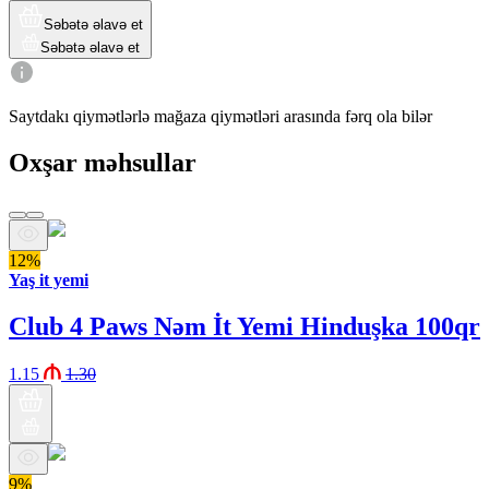
Səbətə əlavə et
Səbətə əlavə et
Saytdakı qiymətlərlə mağaza qiymətləri arasında fərq ola bilər
Oxşar məhsullar
12%
Yaş it yemi
Club 4 Paws Nəm İt Yemi Hinduşka 100qr
1.15
1.30
9%