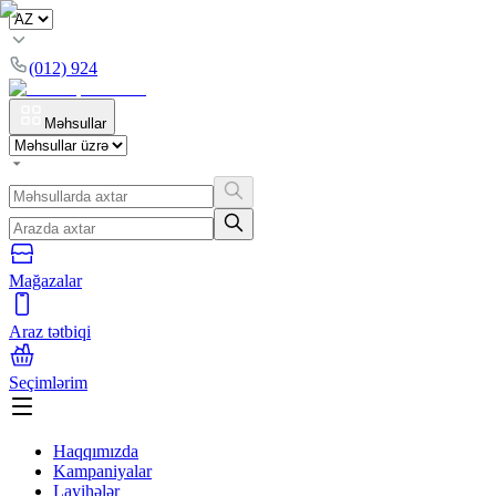
(012) 924
Məhsullar
Mağazalar
Araz tətbiqi
Seçimlərim
Haqqımızda
Kampaniyalar
Layihələr