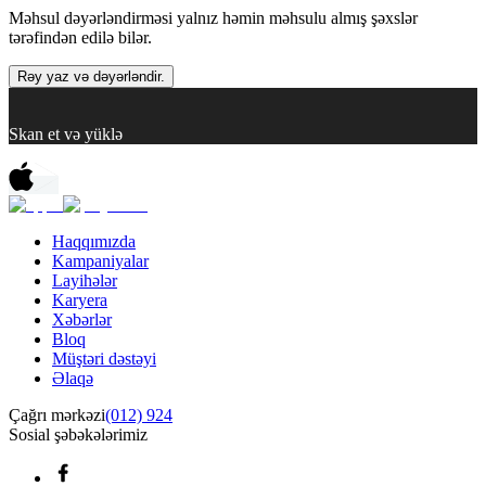
Məhsul dəyərləndirməsi yalnız həmin məhsulu almış şəxslər
tərəfindən edilə bilər.
Rəy yaz və dəyərləndir.
Skan et və yüklə
Haqqımızda
Kampaniyalar
Layihələr
Karyera
Xəbərlər
Bloq
Müştəri dəstəyi
Əlaqə
Çağrı mərkəzi
(012) 924
Sosial şəbəkələrimiz