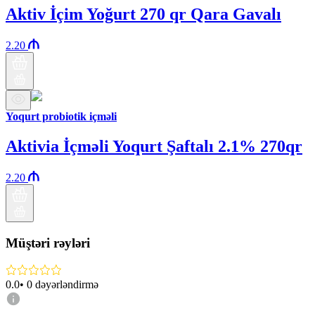
Aktiv İçim Yoğurt 270 qr Qara Gavalı
2.20
Yoqurt probiotik içməli
Aktivia İçməli Yoqurt Şaftalı 2.1% 270qr
2.20
Müştəri rəyləri
0.0
•
0
dəyərləndirmə