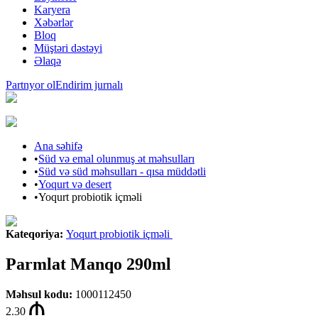
Karyera
Xəbərlər
Bloq
Müştəri dəstəyi
Əlaqə
Partnyor ol
Endirim jurnalı
Ana səhifə
•
Süd və emal olunmuş ət məhsulları
•
Süd və süd məhsulları - qısa müddətli
•
Yoqurt və desert
•
Yoqurt probiotik içməli
Kateqoriya
:
Yoqurt probiotik içməli
Parmlat Manqo 290ml
Məhsul kodu
:
1000112450
2.30