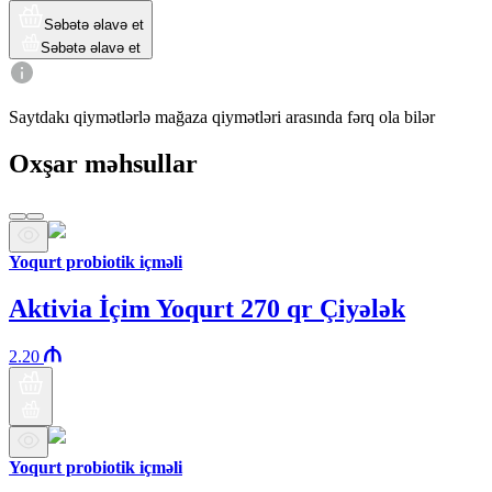
Səbətə əlavə et
Səbətə əlavə et
Saytdakı qiymətlərlə mağaza qiymətləri arasında fərq ola bilər
Oxşar məhsullar
Yoqurt probiotik içməli
Aktivia İçim Yoqurt 270 qr Çiyələk
2.20
Yoqurt probiotik içməli