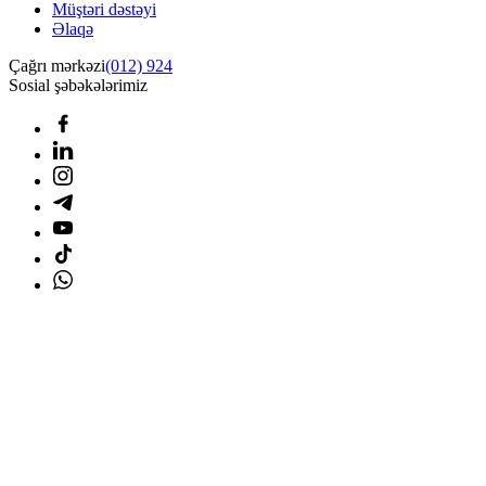
Müştəri dəstəyi
Əlaqə
Çağrı mərkəzi
(012) 924
Sosial şəbəkələrimiz