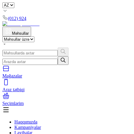
(012) 924
Məhsullar
Mağazalar
Araz tətbiqi
Seçimlərim
Haqqımızda
Kampaniyalar
Layihələr