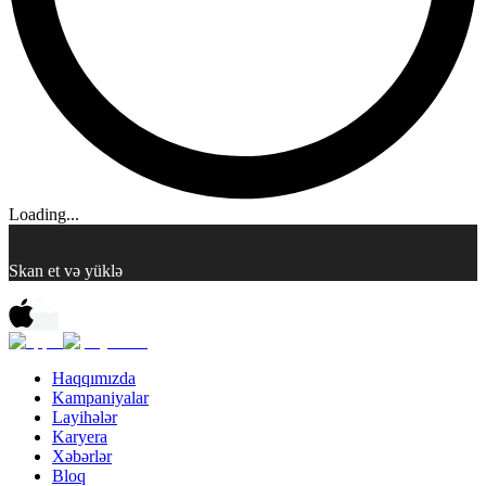
Loading...
Skan et və yüklə
Haqqımızda
Kampaniyalar
Layihələr
Karyera
Xəbərlər
Bloq