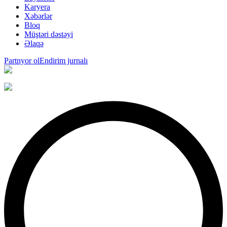
Karyera
Xəbərlər
Bloq
Müştəri dəstəyi
Əlaqə
Partnyor ol
Endirim jurnalı