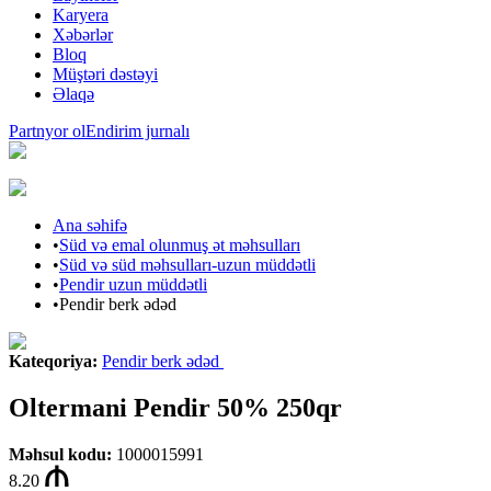
Karyera
Xəbərlər
Bloq
Müştəri dəstəyi
Əlaqə
Partnyor ol
Endirim jurnalı
Ana səhifə
•
Süd və emal olunmuş ət məhsulları
•
Süd və süd məhsulları-uzun müddətli
•
Pendir uzun müddətli
•
Pendir berk ədəd
Kateqoriya
:
Pendir berk ədəd
Oltermani Pendir 50% 250qr
Məhsul kodu
:
1000015991
8.20