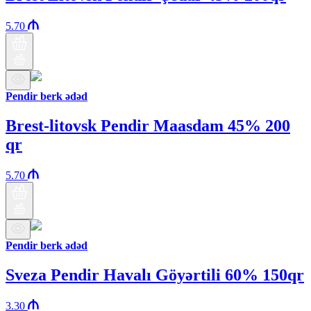
5.70
Pendir berk ədəd
Brest-litovsk Pendir Maasdam 45% 200
qr
5.70
Pendir berk ədəd
Sveza Pendir Havalı Göyərtili 60% 150qr
3.30