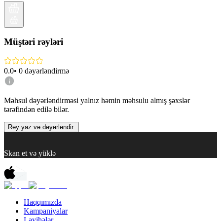
Müştəri rəyləri
0.0
•
0
dəyərləndirmə
Məhsul dəyərləndirməsi yalnız həmin məhsulu almış şəxslər
tərəfindən edilə bilər.
Rəy yaz və dəyərləndir.
Skan et və yüklə
Haqqımızda
Kampaniyalar
Layihələr