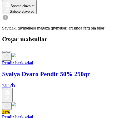
Səbətə əlavə et
Səbətə əlavə et
Saytdakı qiymətlərlə mağaza qiymətləri arasında fərq ola bilər
Oxşar məhsullar
Pendir berk ədəd
Svalya Dvaro Pendir 50% 250qr
7.95
21%
Pendir berk ədəd