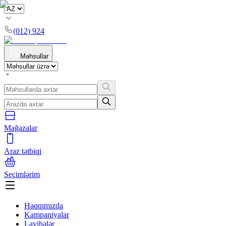
(012) 924
Məhsullar
Mağazalar
Araz tətbiqi
Seçimlərim
Haqqımızda
Kampaniyalar
Layihələr