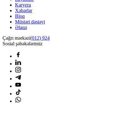
Karyera
Xəbərlər
Bloq
Müştəri dəstəyi
Əlaqə
Çağrı mərkəzi
(012) 924
Sosial şəbəkələrimiz