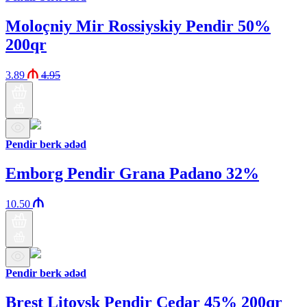
Moloçniy Mir Rossiyskiy Pendir 50%
200qr
3.89
4.95
Pendir berk ədəd
Emborg Pendir Grana Padano 32%
10.50
Pendir berk ədəd
Brest Litovsk Pendir Çedar 45% 200qr