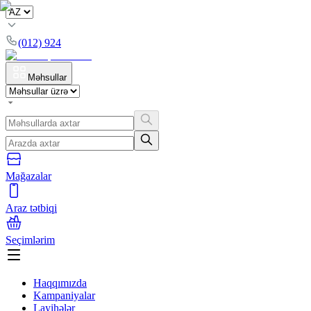
(012) 924
Məhsullar
Mağazalar
Araz tətbiqi
Seçimlərim
Haqqımızda
Kampaniyalar
Layihələr