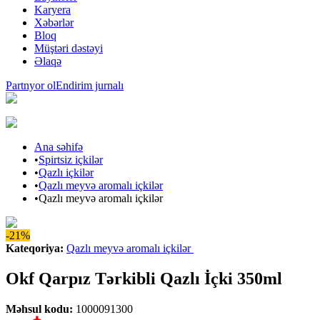
Karyera
Xəbərlər
Bloq
Müştəri dəstəyi
Əlaqə
Partnyor ol
Endirim jurnalı
Ana səhifə
•
Spirtsiz içkilər
•
Qazlı içkilər
•
Qazlı meyvə aromalı içkilər
•
Qazlı meyvə aromalı içkilər
-21%
Kateqoriya
:
Qazlı meyvə aromalı içkilər
Okf Qarpız Tərkibli Qazlı İçki 350ml
Məhsul kodu
:
1000091300