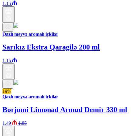
1.15
Qazlı meyvə aromalı içkilər
Sarıkız Ekstra Qaragilə 200 ml
1.15
19%
Qazlı meyvə aromalı içkilər
Borjomi Limonad Armud Demir 330 ml
1.49
1.85