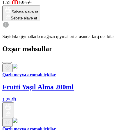
1.55
1.95
₼
Səbətə əlavə et
Səbətə əlavə et
Saytdakı qiymətlərlə mağaza qiymətləri arasında fərq ola bilər
Oxşar məhsullar
Qazlı meyvə aromalı içkilər
Frutti Yaşıl Alma 200ml
1.25
Qazlı meyvə aromalı içkilər