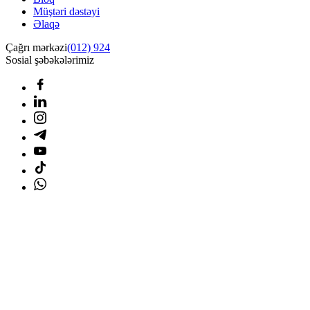
Müştəri dəstəyi
Əlaqə
Çağrı mərkəzi
(012) 924
Sosial şəbəkələrimiz