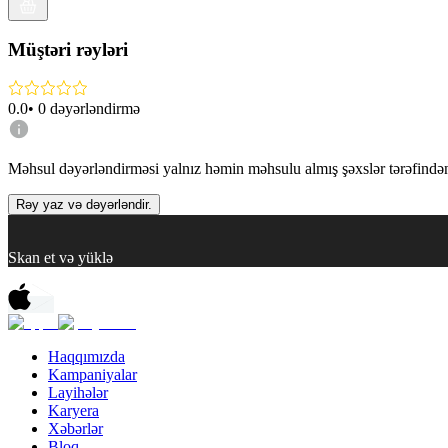
Müştəri rəyləri
0.0
•
0
dəyərləndirmə
Məhsul dəyərləndirməsi yalnız həmin məhsulu almış şəxslər tərəfindən 
Rəy yaz və dəyərləndir.
Skan et və yüklə
Haqqımızda
Kampaniyalar
Layihələr
Karyera
Xəbərlər
Bloq