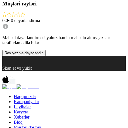
Müştəri rəyləri
0.0
•
0
dəyərləndirmə
Məhsul dəyərləndirməsi yalnız həmin məhsulu almış şəxslər
tərəfindən edilə bilər.
Rəy yaz və dəyərləndir.
Skan et və yüklə
Haqqımızda
Kampaniyalar
Layihələr
Karyera
Xəbərlər
Bloq
Müştəri dəstəyi