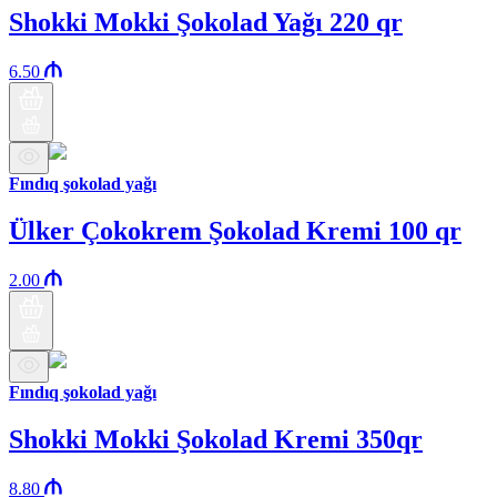
Shokki Mokki Şokolad Yağı 220 qr
6.50
Fındıq şokolad yağı
Ülker Çokokrem Şokolad Kremi 100 qr
2.00
Fındıq şokolad yağı
Shokki Mokki Şokolad Kremi 350qr
8.80