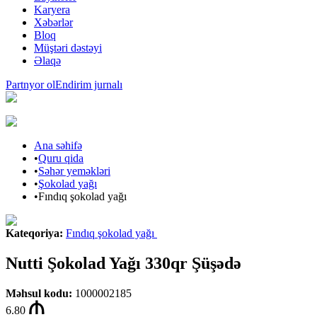
Karyera
Xəbərlər
Bloq
Müştəri dəstəyi
Əlaqə
Partnyor ol
Endirim jurnalı
Ana səhifə
•
Quru qida
•
Səhər yeməkləri
•
Şokolad yağı
•
Fındıq şokolad yağı
Kateqoriya
:
Fındıq şokolad yağı
Nutti Şokolad Yağı 330qr Şüşədə
Məhsul kodu
:
1000002185
6.80