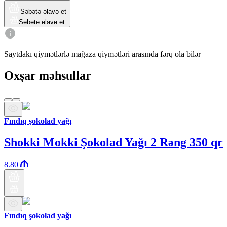
Səbətə əlavə et
Səbətə əlavə et
Saytdakı qiymətlərlə mağaza qiymətləri arasında fərq ola bilər
Oxşar məhsullar
Fındıq şokolad yağı
Shokki Mokki Şokolad Yağı 2 Rəng 350 qr
8.80
Fındıq şokolad yağı