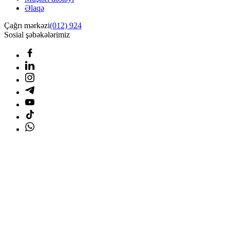
Əlaqə
Çağrı mərkəzi
(012) 924
Sosial şəbəkələrimiz