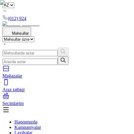
(012) 924
Məhsullar
Mağazalar
Araz tətbiqi
Seçimlərim
Haqqımızda
Kampaniyalar
Layihələr