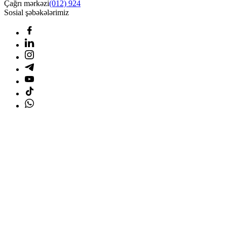
Çağrı mərkəzi
(012) 924
Sosial şəbəkələrimiz
Ana səhifə
Məhsullar