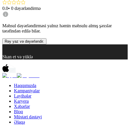
0.0
•
0
dəyərləndirmə
Məhsul dəyərləndirməsi yalnız həmin məhsulu almış şəxslər
tərəfindən edilə bilər.
Rəy yaz və dəyərləndir.
Skan et və yüklə
Haqqımızda
Kampaniyalar
Layihələr
Karyera
Xəbərlər
Bloq
Müştəri dəstəyi
Əlaqə