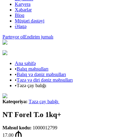
Karyera
Xəbərlər
Bloq
Müştəri dəstəyi
Əlaqə
Partnyor ol
Endirim jurnalı
Ana səhifə
•
Balıq məhsulları
•
Balıq və dəniz məhsulları
•
Təzə və diri dəniz məhsulları
•
Təzə çay balığı
Kateqoriya
:
Təzə çay balığı
NT Forel T.o 1kq+
Məhsul kodu
:
1000012799
17.00