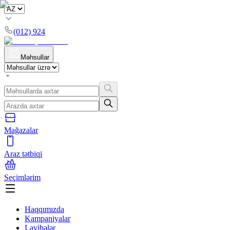
(012) 924
Məhsullar
Mağazalar
Araz tətbiqi
Seçimlərim
Haqqımızda
Kampaniyalar
Layihələr