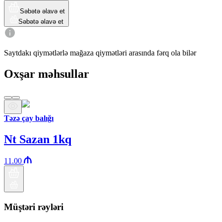
Səbətə əlavə et
Səbətə əlavə et
Saytdakı qiymətlərlə mağaza qiymətləri arasında fərq ola bilər
Oxşar məhsullar
Təzə çay balığı
Nt Sazan 1kq
11.00
Müştəri rəyləri