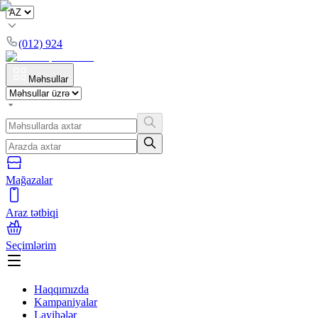
(012) 924
Məhsullar
Mağazalar
Araz tətbiqi
Seçimlərim
Haqqımızda
Kampaniyalar
Layihələr