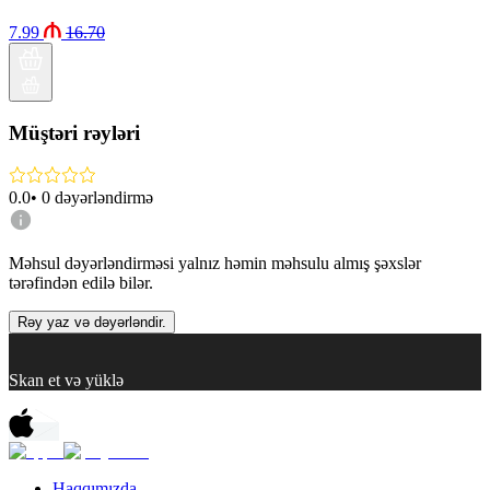
7.99
16.70
Müştəri rəyləri
0.0
•
0
dəyərləndirmə
Məhsul dəyərləndirməsi yalnız həmin məhsulu almış şəxslər
tərəfindən edilə bilər.
Rəy yaz və dəyərləndir.
Skan et və yüklə
Haqqımızda