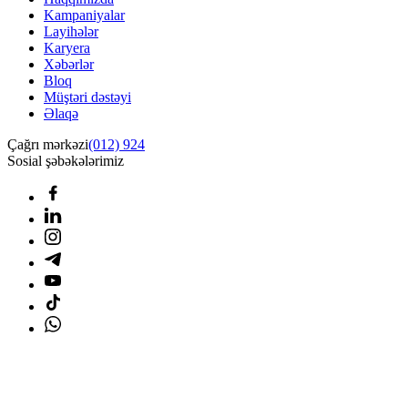
Kampaniyalar
Layihələr
Karyera
Xəbərlər
Bloq
Müştəri dəstəyi
Əlaqə
Çağrı mərkəzi
(012) 924
Sosial şəbəkələrimiz