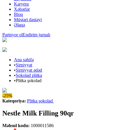
Karyera
Xəbərlər
Bloq
Müştəri dəstəyi
Əlaqə
Partnyor ol
Endirim jurnalı
Ana səhifə
•
Şirniyyat
•
Şirniyyat ədəd
•
Şokolad plitka
•
Plitka şokolad
-25%
Kateqoriya
:
Plitka şokolad
Nestle Milk Filling 90qr
Məhsul kodu
:
1000011586