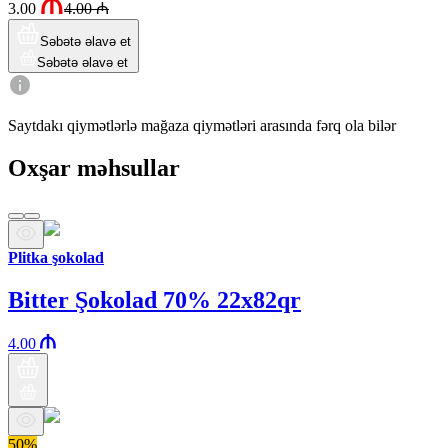
3.00
4.00
₼
Səbətə əlavə et
Səbətə əlavə et
Saytdakı qiymətlərlə mağaza qiymətləri arasında fərq ola bilər
Oxşar məhsullar
Plitka şokolad
Bitter Şokolad 70% 22x82qr
4.00
50%