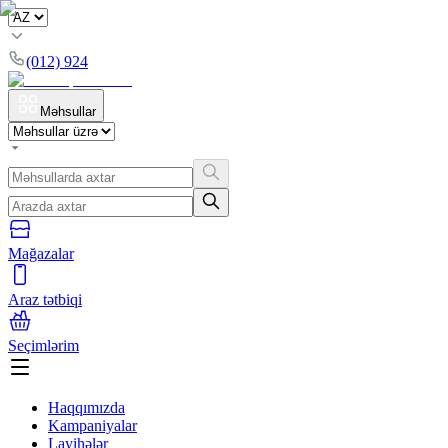
(012) 924
Məhsullar
Mağazalar
Araz tətbiqi
Seçimlərim
Haqqımızda
Kampaniyalar
Layihələr