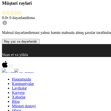
Müştəri rəyləri
0.0
•
0
dəyərləndirmə
Məhsul dəyərləndirməsi yalnız həmin məhsulu almış şəxslər tərəfindən 
Rəy yaz və dəyərləndir.
Skan et və yüklə
Haqqımızda
Kampaniyalar
Layihələr
Karyera
Xəbərlər
Bloq
Müştəri dəstəyi
Əlaqə