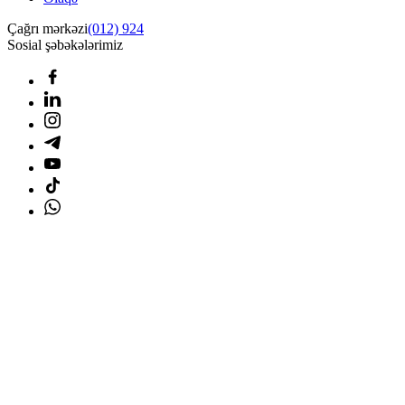
Çağrı mərkəzi
(012) 924
Sosial şəbəkələrimiz
Ana səhifə