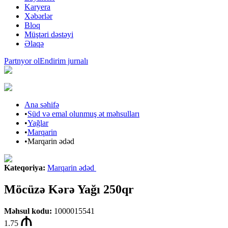
Karyera
Xəbərlər
Bloq
Müştəri dəstəyi
Əlaqə
Partnyor ol
Endirim jurnalı
Ana səhifə
•
Süd və emal olunmuş ət məhsulları
•
Yağlar
•
Marqarin
•
Marqarin ədəd
Kateqoriya
:
Marqarin ədəd
Möcüzə Kərə Yağı 250qr
Məhsul kodu
:
1000015541
1.75