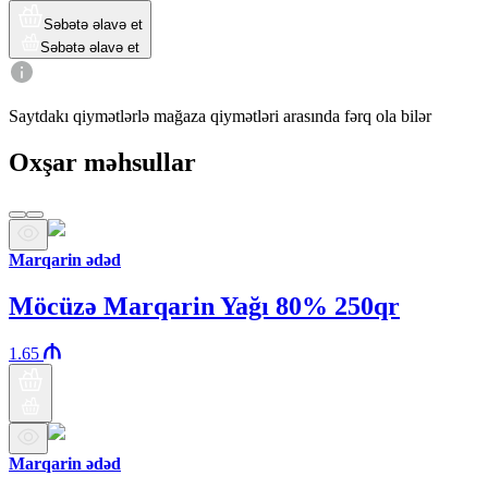
Səbətə əlavə et
Səbətə əlavə et
Saytdakı qiymətlərlə mağaza qiymətləri arasında fərq ola bilər
Oxşar məhsullar
Marqarin ədəd
Möcüzə Marqarin Yağı 80% 250qr
1.65
Marqarin ədəd