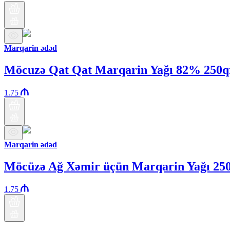
Marqarin ədəd
Möcuzə Qat Qat Marqarin Yağı 82% 250q
1.75
Marqarin ədəd
Möcüzə Ağ Xəmir üçün Marqarin Yağı 25
1.75