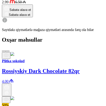
2.99
6.50
₼
Səbətə əlavə et
Səbətə əlavə et
Saytdakı qiymətlərlə mağaza qiymətləri arasında fərq ola bilər
Oxşar məhsullar
Plitka şokolad
Rossiyskiy Dark Chocolate 82qr
4.00
50%