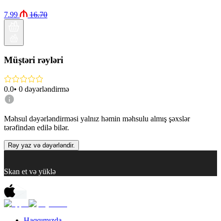
7.99
16.70
Müştəri rəyləri
0.0
•
0
dəyərləndirmə
Məhsul dəyərləndirməsi yalnız həmin məhsulu almış şəxslər
tərəfindən edilə bilər.
Rəy yaz və dəyərləndir.
Skan et və yüklə
Haqqımızda