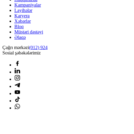
Kampaniyalar
Layihələr
Karyera
Xəbərlər
Bloq
Müştəri dəstəyi
Əlaqə
Çağrı mərkəzi
(012) 924
Sosial şəbəkələrimiz