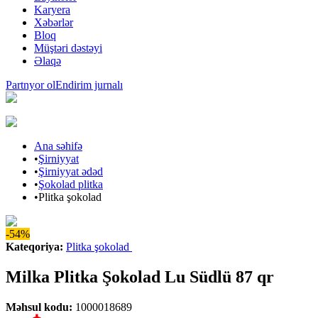
Karyera
Xəbərlər
Bloq
Müştəri dəstəyi
Əlaqə
Partnyor ol
Endirim jurnalı
Ana səhifə
•
Şirniyyat
•
Şirniyyat ədəd
•
Şokolad plitka
•
Plitka şokolad
-54%
Kateqoriya
:
Plitka şokolad
Milka Plitka Şokolad Lu Südlü 87 qr
Məhsul kodu
:
1000018689