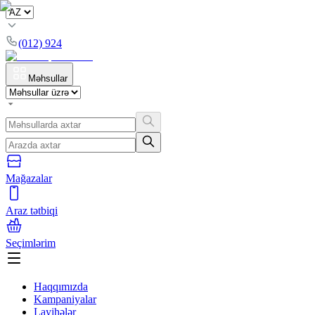
(012) 924
Məhsullar
Mağazalar
Araz tətbiqi
Seçimlərim
Haqqımızda
Kampaniyalar
Layihələr