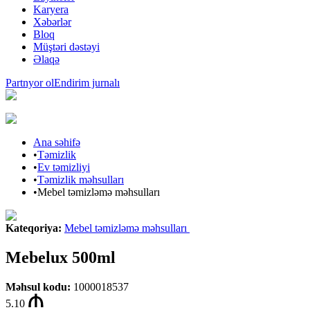
Karyera
Xəbərlər
Bloq
Müştəri dəstəyi
Əlaqə
Partnyor ol
Endirim jurnalı
Ana səhifə
•
Təmizlik
•
Ev təmizliyi
•
Təmizlik məhsulları
•
Mebel təmizləmə məhsulları
Kateqoriya
:
Mebel təmizləmə məhsulları
Mebelux 500ml
Məhsul kodu
:
1000018537
5.10