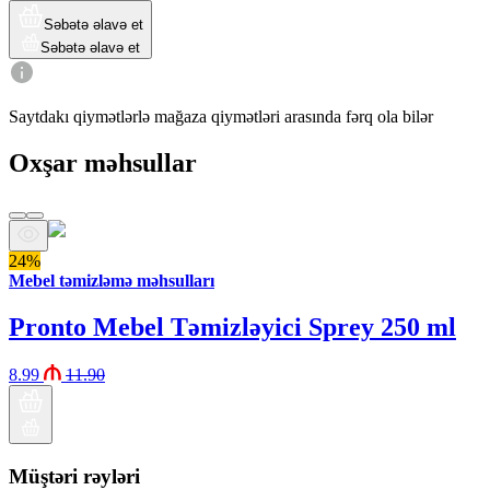
Səbətə əlavə et
Səbətə əlavə et
Saytdakı qiymətlərlə mağaza qiymətləri arasında fərq ola bilər
Oxşar məhsullar
24%
Mebel təmizləmə məhsulları
Pronto Mebel Təmizləyici Sprey 250 ml
8.99
11.90
Müştəri rəyləri