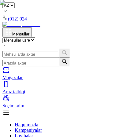
(012) 924
Məhsullar
Mağazalar
Araz tətbiqi
Seçimlərim
Haqqımızda
Kampaniyalar
Layihələr