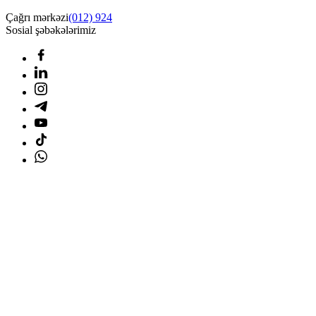
Çağrı mərkəzi
(012) 924
Sosial şəbəkələrimiz
Ana səhifə