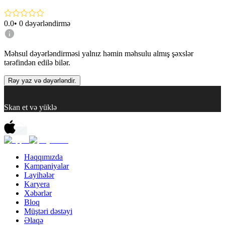
0.0
•
0
dəyərləndirmə
Məhsul dəyərləndirməsi yalnız həmin məhsulu almış şəxslər
tərəfindən edilə bilər.
Rəy yaz və dəyərləndir.
Skan et və yüklə
Haqqımızda
Kampaniyalar
Layihələr
Karyera
Xəbərlər
Bloq
Müştəri dəstəyi
Əlaqə