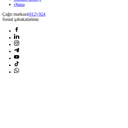
Əlaqə
Çağrı mərkəzi
(012) 924
Sosial şəbəkələrimiz