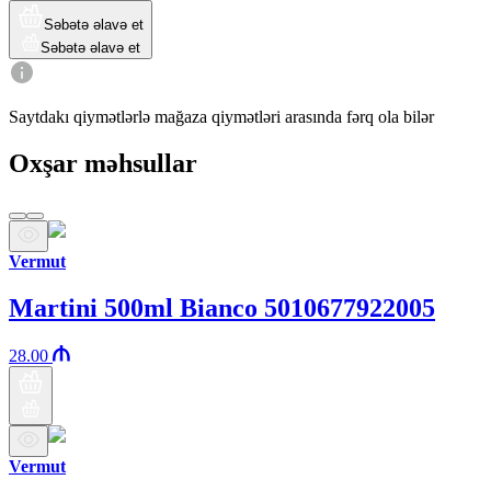
Səbətə əlavə et
Səbətə əlavə et
Saytdakı qiymətlərlə mağaza qiymətləri arasında fərq ola bilər
Oxşar məhsullar
Vermut
Martini 500ml Bianco 5010677922005
28.00
Vermut