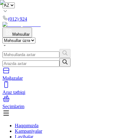
(012) 924
Məhsullar
Mağazalar
Araz tətbiqi
Seçimlərim
Haqqımızda
Kampaniyalar
Layihələr