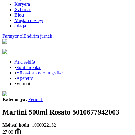
Karyera
Xəbərlər
Bloq
Müştəri dəstəyi
Əlaqə
Partnyor ol
Endirim jurnalı
Ana səhifə
•
Spirtli içkilər
•
Yüksək alkoqollu içkilər
•
Aperetiv
•
Vermut
Kateqoriya
:
Vermut
Martini 500ml Rosato 5010677942003
Məhsul kodu
:
1000022132
27.00