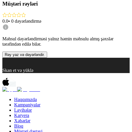
Müştəri rəyləri
0.0
•
0
dəyərləndirmə
Məhsul dəyərləndirməsi yalnız həmin məhsulu almış şəxslər
tərəfindən edilə bilər.
Rəy yaz və dəyərləndir.
Skan et və yüklə
Haqqımızda
Kampaniyalar
Layihələr
Karyera
Xəbərlər
Bloq
Müştəri dəstəyi