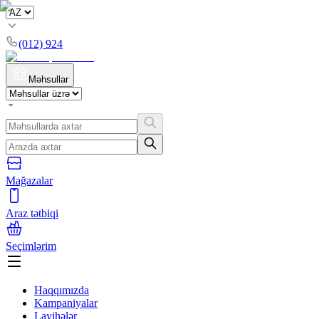
(012) 924
Məhsullar
Mağazalar
Araz tətbiqi
Seçimlərim
Haqqımızda
Kampaniyalar
Layihələr