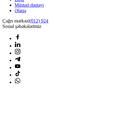
Müştəri dəstəyi
Əlaqə
Çağrı mərkəzi
(012) 924
Sosial şəbəkələrimiz