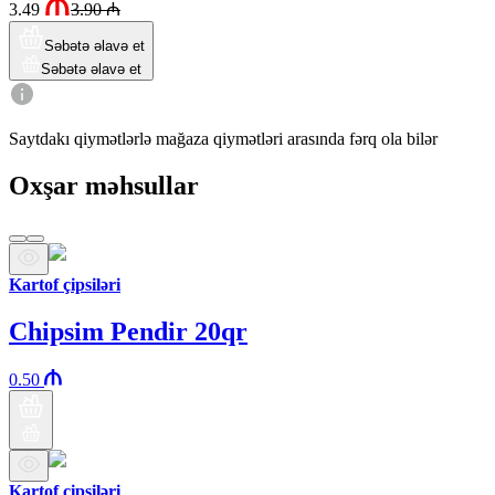
3.49
3.90
₼
Səbətə əlavə et
Səbətə əlavə et
Saytdakı qiymətlərlə mağaza qiymətləri arasında fərq ola bilər
Oxşar məhsullar
Kartof çipsiləri
Chipsim Pendir 20qr
0.50
Kartof çipsiləri