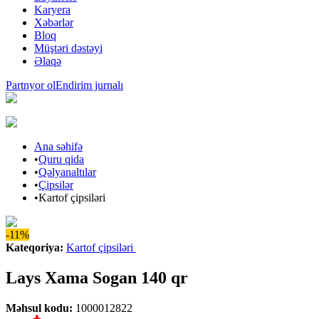
Karyera
Xəbərlər
Bloq
Müştəri dəstəyi
Əlaqə
Partnyor ol
Endirim jurnalı
Ana səhifə
•
Quru qida
•
Qəlyanaltılar
•
Çipsilər
•
Kartof çipsiləri
-11%
Kateqoriya
:
Kartof çipsiləri
Lays Xama Sogan 140 qr
Məhsul kodu
:
1000012822