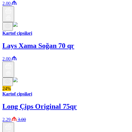
2.00
Kartof çipsiləri
Lays Xama Soğan 70 qr
2.00
24%
Kartof çipsiləri
Long Çips Original 75qr
2.29
3.00