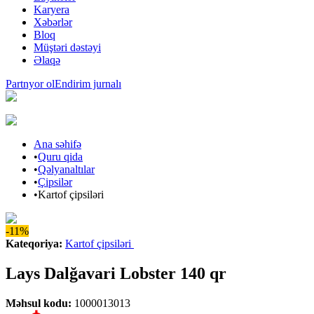
Karyera
Xəbərlər
Bloq
Müştəri dəstəyi
Əlaqə
Partnyor ol
Endirim jurnalı
Ana səhifə
•
Quru qida
•
Qəlyanaltılar
•
Çipsilər
•
Kartof çipsiləri
-11%
Kateqoriya
:
Kartof çipsiləri
Lays Dalğavari Lobster 140 qr
Məhsul kodu
:
1000013013