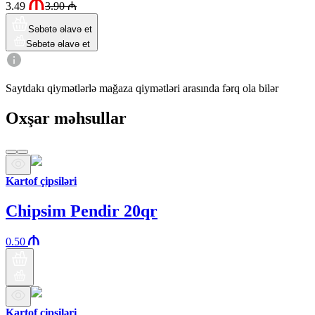
3.49
3.90
₼
Səbətə əlavə et
Səbətə əlavə et
Saytdakı qiymətlərlə mağaza qiymətləri arasında fərq ola bilər
Oxşar məhsullar
Kartof çipsiləri
Chipsim Pendir 20qr
0.50
Kartof çipsiləri