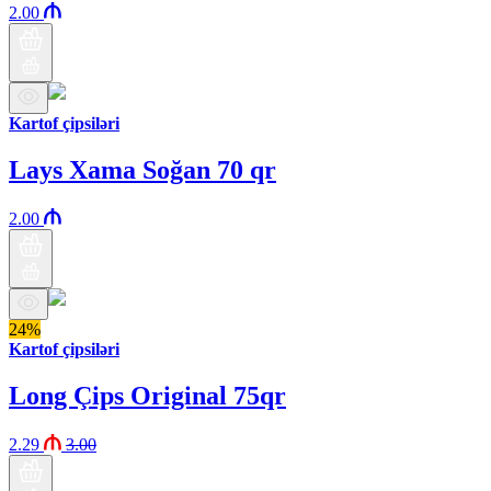
2.00
Kartof çipsiləri
Lays Xama Soğan 70 qr
2.00
24%
Kartof çipsiləri
Long Çips Original 75qr
2.29
3.00