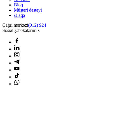
Bloq
Müştəri dəstəyi
Əlaqə
Çağrı mərkəzi
(012) 924
Sosial şəbəkələrimiz