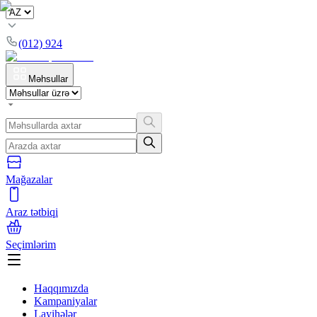
(012) 924
Məhsullar
Mağazalar
Araz tətbiqi
Seçimlərim
Haqqımızda
Kampaniyalar
Layihələr