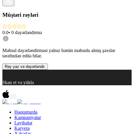
Müştəri rəyləri
0.0
•
0
dəyərləndirmə
Məhsul dəyərləndirməsi yalnız həmin məhsulu almış şəxslər
tərəfindən edilə bilər.
Rəy yaz və dəyərləndir.
Skan et və yüklə
Haqqımızda
Kampaniyalar
Layihələr
Karyera
Xəbərlər