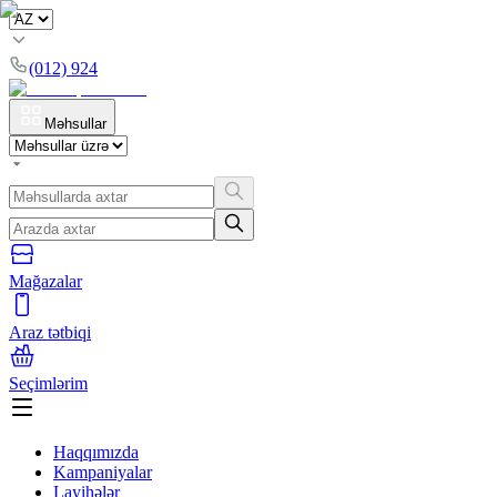
(012) 924
Məhsullar
Mağazalar
Araz tətbiqi
Seçimlərim
Haqqımızda
Kampaniyalar
Layihələr