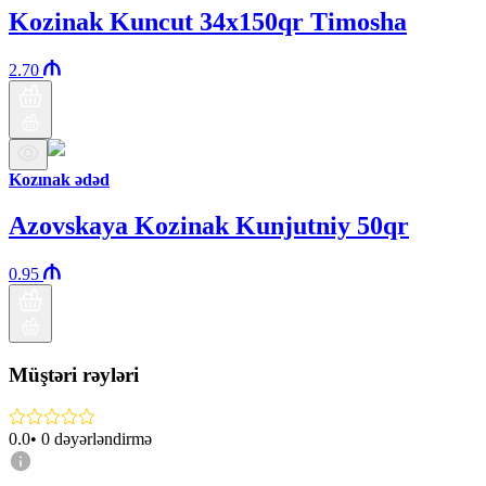
Kozinak Kuncut 34x150qr Timosha
2.70
Kozınak ədəd
Azovskaya Kozinak Kunjutniy 50qr
0.95
Müştəri rəyləri
0.0
•
0
dəyərləndirmə