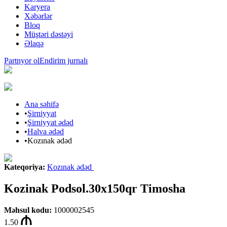
Karyera
Xəbərlər
Bloq
Müştəri dəstəyi
Əlaqə
Partnyor ol
Endirim jurnalı
Ana səhifə
•
Şirniyyat
•
Şirniyyat ədəd
•
Halva ədəd
•
Kozınak ədəd
Kateqoriya
:
Kozınak ədəd
Kozinak Podsol.30x150qr Timosha
Məhsul kodu
:
1000002545
1.50