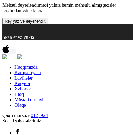
Məhsul dəyərləndirməsi yalnız həmin məhsulu almış şəxslər
tərəfindən edilə bilər.
Rəy yaz və dəyərləndir.
Skan et və yüklə
Haqqımızda
Kampaniyalar
Layihələr
Karyera
Xəbərlər
Bloq
Müştəri dəstəyi
Əlaqə
Çağrı mərkəzi
(012) 924
Sosial şəbəkələrimiz