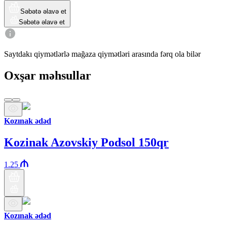
Səbətə əlavə et
Səbətə əlavə et
Saytdakı qiymətlərlə mağaza qiymətləri arasında fərq ola bilər
Oxşar məhsullar
Kozınak ədəd
Kozinak Azovskiy Podsol 150qr
1.25
Kozınak ədəd