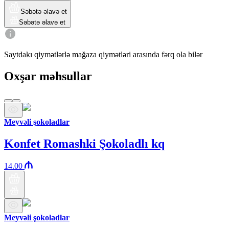
Səbətə əlavə et
Səbətə əlavə et
Saytdakı qiymətlərlə mağaza qiymətləri arasında fərq ola bilər
Oxşar məhsullar
Meyvəli şokoladlar
Konfet Romashki Şokoladlı kq
14.00
Meyvəli şokoladlar