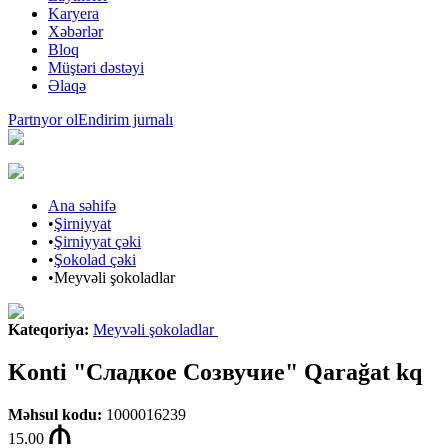
Karyera
Xəbərlər
Bloq
Müştəri dəstəyi
Əlaqə
Partnyor ol
Endirim jurnalı
Ana səhifə
•
Şirniyyat
•
Şirniyyat çəki
•
Şokolad çəki
•
Meyvəli şokoladlar
Kateqoriya
:
Meyvəli şokoladlar
Konti "Сладкое Созвучие" Qarağat kq
Məhsul kodu
:
1000016239
15.00