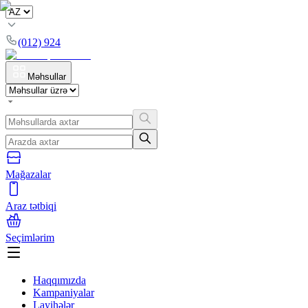
(012) 924
Məhsullar
Mağazalar
Araz tətbiqi
Seçimlərim
Haqqımızda
Kampaniyalar
Layihələr