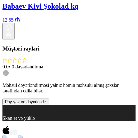
Babaev Kivi Şokolad kq
12.55
Müştəri rəyləri
0.0
•
0
dəyərləndirmə
Məhsul dəyərləndirməsi yalnız həmin məhsulu almış şəxslər
tərəfindən edilə bilər.
Rəy yaz və dəyərləndir.
Skan et və yüklə