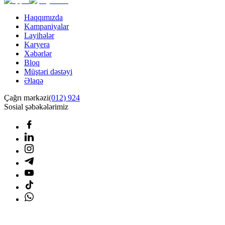
Haqqımızda
Kampaniyalar
Layihələr
Karyera
Xəbərlər
Bloq
Müştəri dəstəyi
Əlaqə
Çağrı mərkəzi
(012) 924
Sosial şəbəkələrimiz