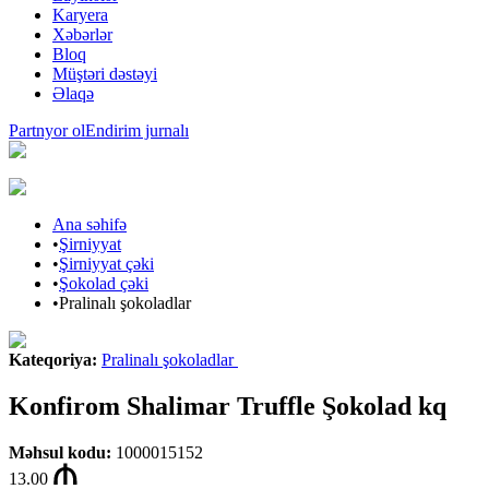
Karyera
Xəbərlər
Bloq
Müştəri dəstəyi
Əlaqə
Partnyor ol
Endirim jurnalı
Ana səhifə
•
Şirniyyat
•
Şirniyyat çəki
•
Şokolad çəki
•
Pralinalı şokoladlar
Kateqoriya
:
Pralinalı şokoladlar
Konfirom Shalimar Truffle Şokolad kq
Məhsul kodu
:
1000015152
13.00