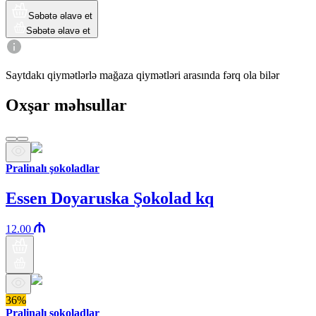
Səbətə əlavə et
Səbətə əlavə et
Saytdakı qiymətlərlə mağaza qiymətləri arasında fərq ola bilər
Oxşar məhsullar
Pralinalı şokoladlar
Essen Doyaruska Şokolad kq
12.00
36%
Pralinalı şokoladlar