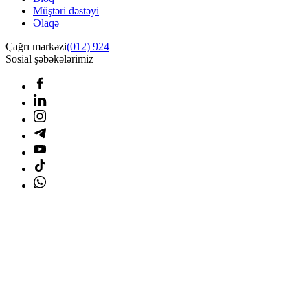
Müştəri dəstəyi
Əlaqə
Çağrı mərkəzi
(012) 924
Sosial şəbəkələrimiz