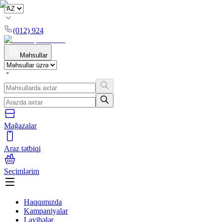
(012) 924
Məhsullar
Mağazalar
Araz tətbiqi
Seçimlərim
Haqqımızda
Kampaniyalar
Layihələr