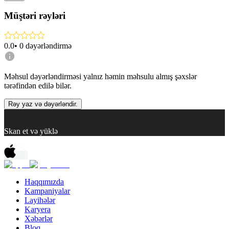
Müştəri rəyləri
0.0
•
0
dəyərləndirmə
Məhsul dəyərləndirməsi yalnız həmin məhsulu almış şəxslər
tərəfindən edilə bilər.
Rəy yaz və dəyərləndir.
Skan et və yüklə
Haqqımızda
Kampaniyalar
Layihələr
Karyera
Xəbərlər
Bloq