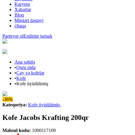
Karyera
Xəbərlər
Bloq
Müştəri dəstəyi
Əlaqə
Partnyor ol
Endirim jurnalı
Ana səhifə
•
Quru qida
•
Çay və kofelər
•
Kofe
•
Kofe üyüdülmüş
-36%
Kateqoriya
:
Kofe üyüdülmüş
Kofe Jacobs Krafting 200qr
Məhsul kodu
:
1000117109