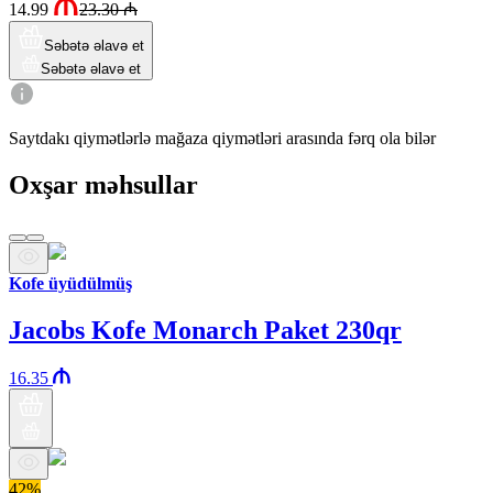
14.99
23.30
₼
Səbətə əlavə et
Səbətə əlavə et
Saytdakı qiymətlərlə mağaza qiymətləri arasında fərq ola bilər
Oxşar məhsullar
Kofe üyüdülmüş
Jacobs Kofe Monarch Paket 230qr
16.35
42%