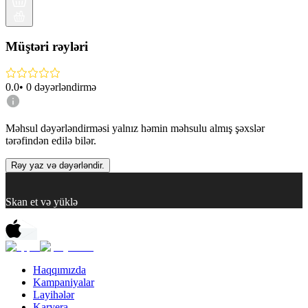
Müştəri rəyləri
0.0
•
0
dəyərləndirmə
Məhsul dəyərləndirməsi yalnız həmin məhsulu almış şəxslər
tərəfindən edilə bilər.
Rəy yaz və dəyərləndir.
Skan et və yüklə
Haqqımızda
Kampaniyalar
Layihələr
Karyera