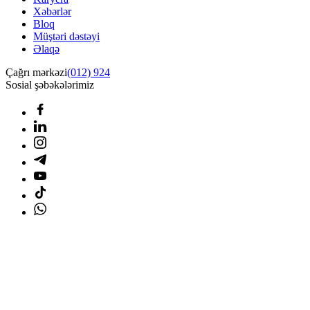
Xəbərlər
Bloq
Müştəri dəstəyi
Əlaqə
Çağrı mərkəzi
(012) 924
Sosial şəbəkələrimiz