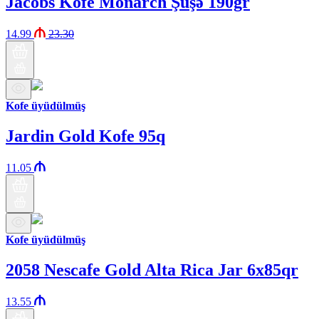
Jacobs Kofe Monarch Şüşə 190gr
14.99
23.30
Kofe üyüdülmüş
Jardin Gold Kofe 95q
11.05
Kofe üyüdülmüş
2058 Nescafe Gold Alta Rica Jar 6x85qr
13.55