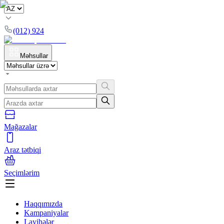
(012) 924
Məhsullar
Mağazalar
Araz tətbiqi
Seçimlərim
Haqqımızda
Kampaniyalar
Layihələr