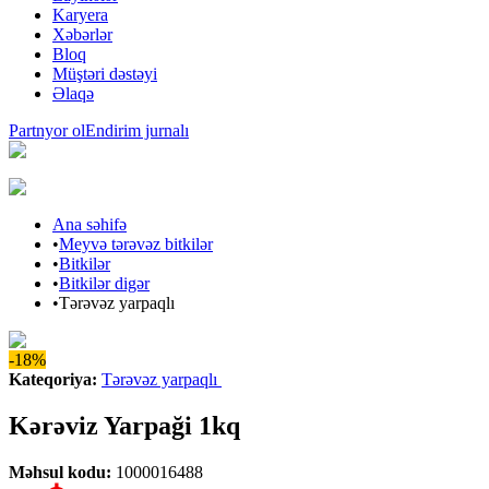
Karyera
Xəbərlər
Bloq
Müştəri dəstəyi
Əlaqə
Partnyor ol
Endirim jurnalı
Ana səhifə
•
Meyvə tərəvəz bitkilər
•
Bitkilər
•
Bitkilər digər
•
Tərəvəz yarpaqlı
-18%
Kateqoriya
:
Tərəvəz yarpaqlı
Kərəviz Yarpaği 1kq
Məhsul kodu
:
1000016488