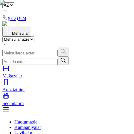
(012) 924
Məhsullar
Mağazalar
Araz tətbiqi
Seçimlərim
Haqqımızda
Kampaniyalar
Layihələr