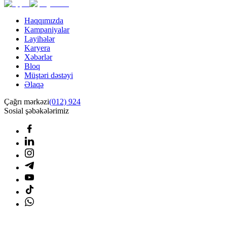
Haqqımızda
Kampaniyalar
Layihələr
Karyera
Xəbərlər
Bloq
Müştəri dəstəyi
Əlaqə
Çağrı mərkəzi
(012) 924
Sosial şəbəkələrimiz