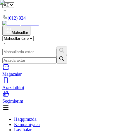
(012) 924
Məhsullar
Mağazalar
Araz tətbiqi
Seçimlərim
Haqqımızda
Kampaniyalar
Layihələr