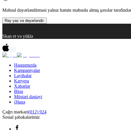
Məhsul dəyərləndirməsi yalnız həmin məhsulu almış şəxslər tərəfindən 
Rəy yaz və dəyərləndir.
Skan et və yüklə
Haqqımızda
Kampaniyalar
Layihələr
Karyera
Xəbərlər
Bloq
Müştəri dəstəyi
Əlaqə
Çağrı mərkəzi
(012) 924
Sosial şəbəkələrimiz