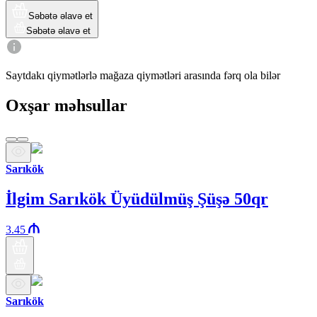
Səbətə əlavə et
Səbətə əlavə et
Saytdakı qiymətlərlə mağaza qiymətləri arasında fərq ola bilər
Oxşar məhsullar
Sarıkök
İlgim Sarıkök Üyüdülmüş Şüşə 50qr
3.45
Sarıkök