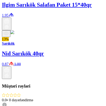
Ilgim Sarıkök Salafan Paket 15*40qr
1.95
13%
Sarıkök
Nid Sarıkök 40qr
0.87
1.00
Müştəri rəyləri
0.0
•
0
dəyərləndirmə