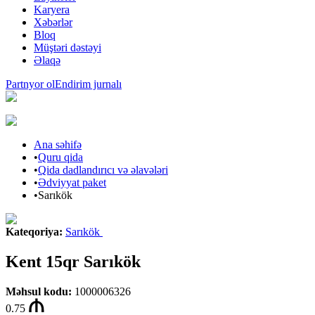
Karyera
Xəbərlər
Bloq
Müştəri dəstəyi
Əlaqə
Partnyor ol
Endirim jurnalı
Ana səhifə
•
Quru qida
•
Qida dadlandırıcı və əlavələri
•
Ədviyyat paket
•
Sarıkök
Kateqoriya
:
Sarıkök
Kent 15qr Sarıkök
Məhsul kodu
:
1000006326
0.75