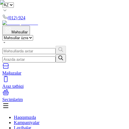
(012) 924
Məhsullar
Mağazalar
Araz tətbiqi
Seçimlərim
Haqqımızda
Kampaniyalar
Layihələr