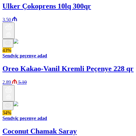
Ulker Çokoprens 10lq 300qr
3.50
43%
Sendviç peçenye ədəd
Oreo Kakao-Vanil Kremli Peçenye 228 qr
2.89
5.10
34%
Sendviç peçenye ədəd
Coconut Chamak Saray