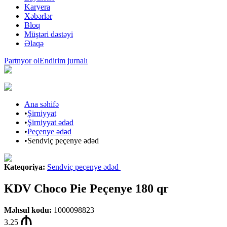
Karyera
Xəbərlər
Bloq
Müştəri dəstəyi
Əlaqə
Partnyor ol
Endirim jurnalı
Ana səhifə
•
Şirniyyat
•
Şirniyyat ədəd
•
Peçenye ədəd
•
Sendviç peçenye ədəd
Kateqoriya
:
Sendviç peçenye ədəd
KDV Choco Pie Peçenye 180 qr
Məhsul kodu
:
1000098823
3.25