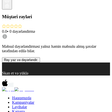
Müştəri rəyləri
0.0
•
0
dəyərləndirmə
Məhsul dəyərləndirməsi yalnız həmin məhsulu almış şəxslər
tərəfindən edilə bilər.
Rəy yaz və dəyərləndir.
Skan et və yüklə
Haqqımızda
Kampaniyalar
Layihələr
Karyera