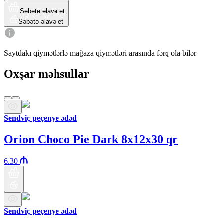
Səbətə əlavə et
Səbətə əlavə et
Saytdakı qiymətlərlə mağaza qiymətləri arasında fərq ola bilər
Oxşar məhsullar
Sendviç peçenye ədəd
Orion Choco Pie Dark 8x12x30 qr
6.30
Sendviç peçenye ədəd