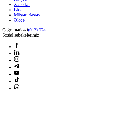
Xəbərlər
Bloq
Müştəri dəstəyi
Əlaqə
Çağrı mərkəzi
(012) 924
Sosial şəbəkələrimiz