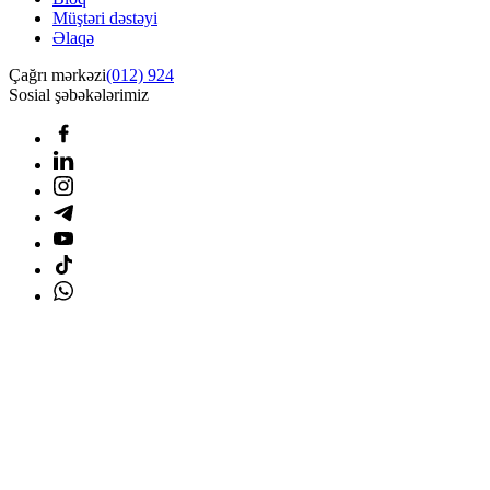
Müştəri dəstəyi
Əlaqə
Çağrı mərkəzi
(012) 924
Sosial şəbəkələrimiz