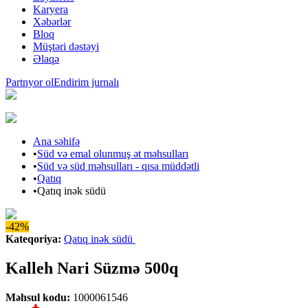
Karyera
Xəbərlər
Bloq
Müştəri dəstəyi
Əlaqə
Partnyor ol
Endirim jurnalı
Ana səhifə
•
Süd və emal olunmuş ət məhsulları
•
Süd və süd məhsulları - qısa müddətli
•
Qatıq
•
Qatıq inək südü
-42%
Kateqoriya
:
Qatıq inək südü
Kalleh Nari Süzmə 500q
Məhsul kodu
:
1000061546