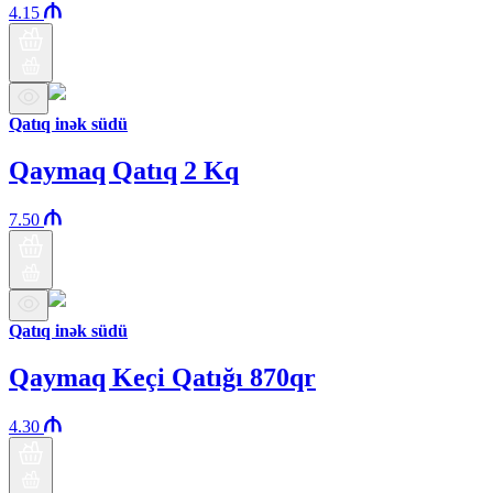
4.15
Qatıq inək südü
Qaymaq Qatıq 2 Kq
7.50
Qatıq inək südü
Qaymaq Keçi Qatığı 870qr
4.30