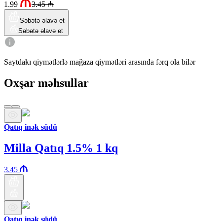
1.99
3.45
₼
Səbətə əlavə et
Səbətə əlavə et
Saytdakı qiymətlərlə mağaza qiymətləri arasında fərq ola bilər
Oxşar məhsullar
Qatıq inək südü
Milla Qatıq 1.5% 1 kq
3.45
Qatıq inək südü