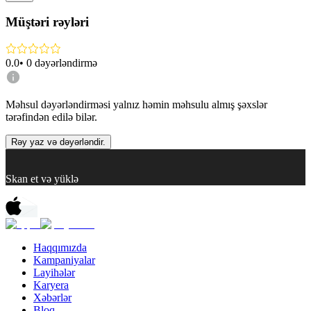
Müştəri rəyləri
0.0
•
0
dəyərləndirmə
Məhsul dəyərləndirməsi yalnız həmin məhsulu almış şəxslər
tərəfindən edilə bilər.
Rəy yaz və dəyərləndir.
Skan et və yüklə
Haqqımızda
Kampaniyalar
Layihələr
Karyera
Xəbərlər
Bloq