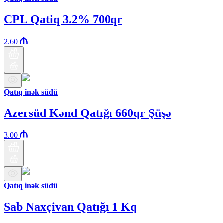
CPL Qatiq 3.2% 700qr
2.60
Qatıq inək südü
Azersüd Kənd Qatığı 660qr Şüşə
3.00
Qatıq inək südü
Sab Naxçivan Qatığı 1 Kq