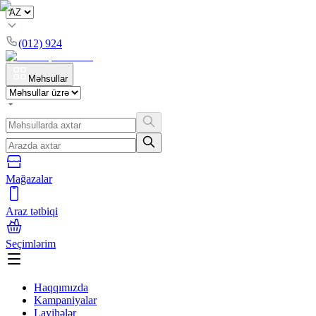
(012) 924
Məhsullar
Mağazalar
Araz tətbiqi
Seçimlərim
Haqqımızda
Kampaniyalar
Layihələr