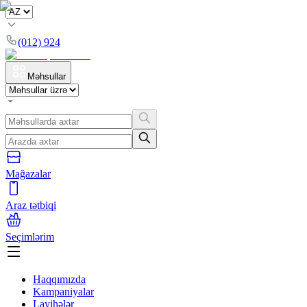
(012) 924
Məhsullar
Mağazalar
Araz tətbiqi
Seçimlərim
Haqqımızda
Kampaniyalar
Layihələr