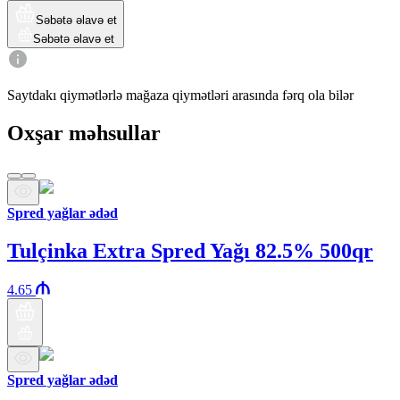
Səbətə əlavə et
Səbətə əlavə et
Saytdakı qiymətlərlə mağaza qiymətləri arasında fərq ola bilər
Oxşar məhsullar
Spred yağlar ədəd
Tulçinka Extra Spred Yağı 82.5% 500qr
4.65
Spred yağlar ədəd