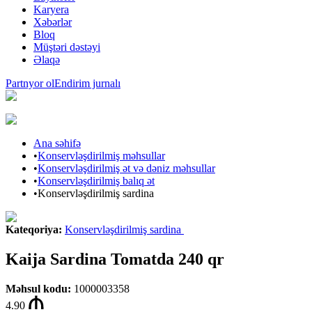
Karyera
Xəbərlər
Bloq
Müştəri dəstəyi
Əlaqə
Partnyor ol
Endirim jurnalı
Ana səhifə
•
Konservləşdirilmiş məhsullar
•
Konservləşdirilmiş ət və dəniz məhsullar
•
Konservləşdirilmiş balıq ət
•
Konservləşdirilmiş sardina
Kateqoriya
:
Konservləşdirilmiş sardina
Kaija Sardina Tomatda 240 qr
Məhsul kodu
:
1000003358
4.90