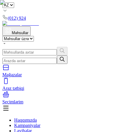
(012) 924
Məhsullar
Mağazalar
Araz tətbiqi
Seçimlərim
Haqqımızda
Kampaniyalar
Layihələr