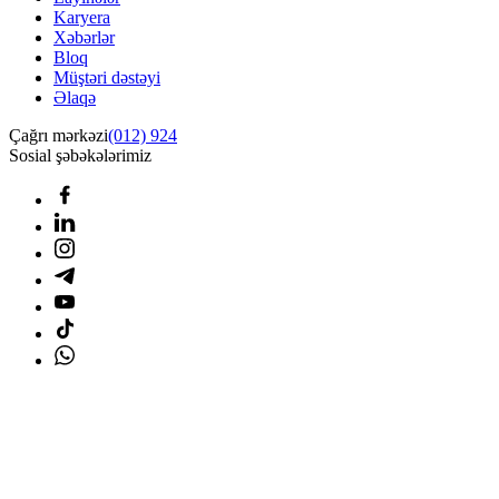
Karyera
Xəbərlər
Bloq
Müştəri dəstəyi
Əlaqə
Çağrı mərkəzi
(012) 924
Sosial şəbəkələrimiz