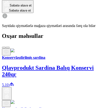
Səbətə əlavə et
Səbətə əlavə et
Saytdakı qiymətlərlə mağaza qiymətləri arasında fərq ola bilər
Oxşar məhsullar
Konservləşdirilmiş sardina
Qlavprodukt Sardina Balıq Konservi
240qr
5.10