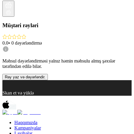
Müştəri rəyləri
0.0
•
0
dəyərləndirmə
Məhsul dəyərləndirməsi yalnız həmin məhsulu almış şəxslər
tərəfindən edilə bilər.
Rəy yaz və dəyərləndir.
Skan et və yüklə
Haqqımızda
Kampaniyalar
Layihələr