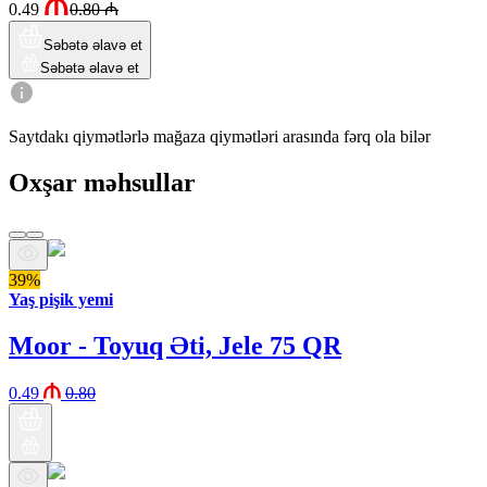
0.49
0.80
₼
Səbətə əlavə et
Səbətə əlavə et
Saytdakı qiymətlərlə mağaza qiymətləri arasında fərq ola bilər
Oxşar məhsullar
39%
Yaş pişik yemi
Moor - Toyuq Əti, Jele 75 QR
0.49
0.80