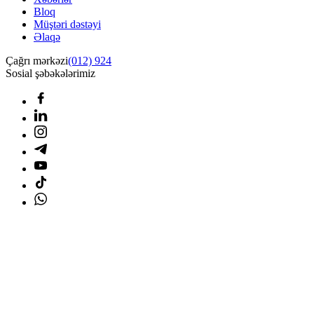
Bloq
Müştəri dəstəyi
Əlaqə
Çağrı mərkəzi
(012) 924
Sosial şəbəkələrimiz