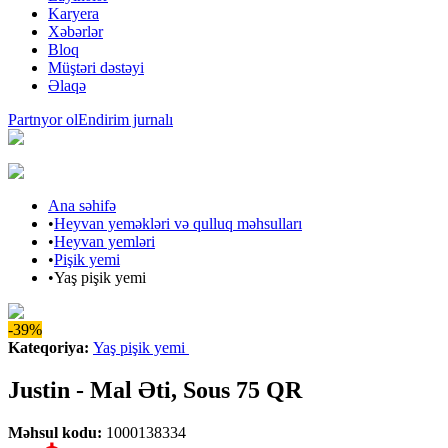
Karyera
Xəbərlər
Bloq
Müştəri dəstəyi
Əlaqə
Partnyor ol
Endirim jurnalı
Ana səhifə
•
Heyvan yeməkləri və qulluq məhsulları
•
Heyvan yemləri
•
Pişik yemi
•
Yaş pişik yemi
-39%
Kateqoriya
:
Yaş pişik yemi
Justin - Mal Əti, Sous 75 QR
Məhsul kodu
:
1000138334