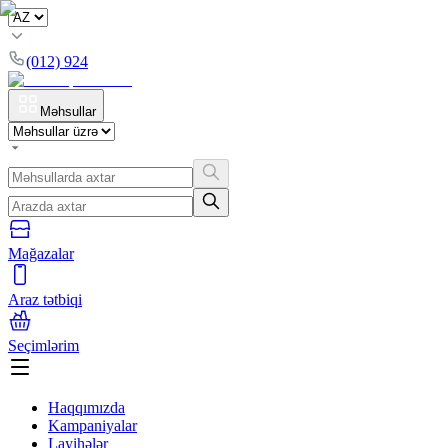
(012) 924
Məhsullar
Mağazalar
Araz tətbiqi
Seçimlərim
Haqqımızda
Kampaniyalar
Layihələr