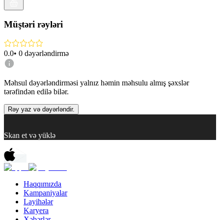
Müştəri rəyləri
0.0
•
0
dəyərləndirmə
Məhsul dəyərləndirməsi yalnız həmin məhsulu almış şəxslər
tərəfindən edilə bilər.
Rəy yaz və dəyərləndir.
Skan et və yüklə
Haqqımızda
Kampaniyalar
Layihələr
Karyera
Xəbərlər