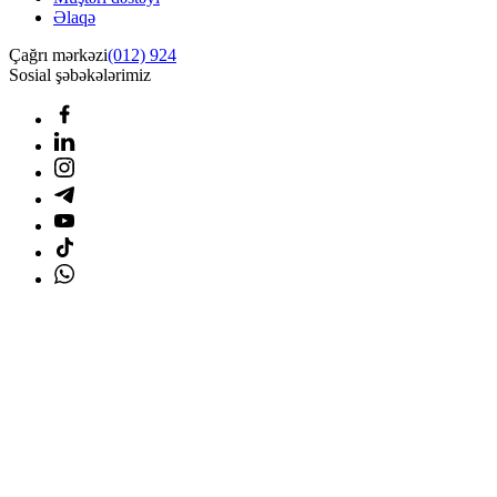
Əlaqə
Çağrı mərkəzi
(012) 924
Sosial şəbəkələrimiz