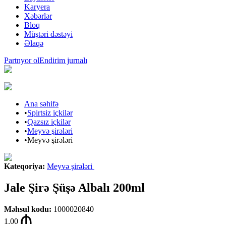
Karyera
Xəbərlər
Bloq
Müştəri dəstəyi
Əlaqə
Partnyor ol
Endirim jurnalı
Ana səhifə
•
Spirtsiz içkilər
•
Qazsız içkilər
•
Meyvə şirələri
•
Meyvə şirələri
Kateqoriya
:
Meyvə şirələri
Jale Şirə Şüşə Albalı 200ml
Məhsul kodu
:
1000020840
1.00