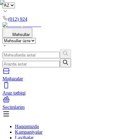
(012) 924
Məhsullar
Mağazalar
Araz tətbiqi
Seçimlərim
Haqqımızda
Kampaniyalar
Layihələr