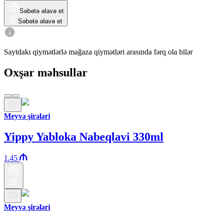
Səbətə əlavə et
Səbətə əlavə et
Saytdakı qiymətlərlə mağaza qiymətləri arasında fərq ola bilər
Oxşar məhsullar
Meyvə şirələri
Yippy Yabloka Nabeqlavi 330ml
1.45
Meyvə şirələri