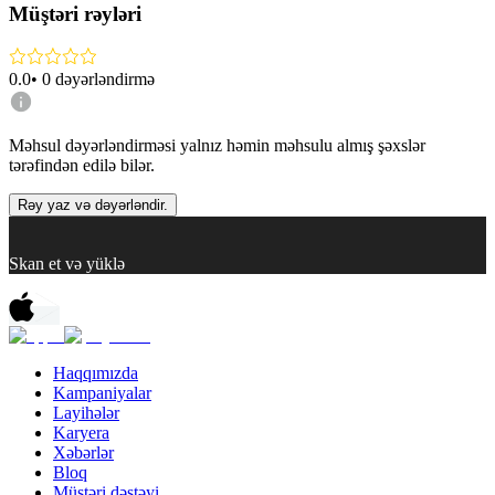
Müştəri rəyləri
0.0
•
0
dəyərləndirmə
Məhsul dəyərləndirməsi yalnız həmin məhsulu almış şəxslər
tərəfindən edilə bilər.
Rəy yaz və dəyərləndir.
Skan et və yüklə
Haqqımızda
Kampaniyalar
Layihələr
Karyera
Xəbərlər
Bloq
Müştəri dəstəyi