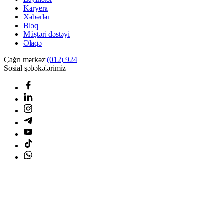
Karyera
Xəbərlər
Bloq
Müştəri dəstəyi
Əlaqə
Çağrı mərkəzi
(012) 924
Sosial şəbəkələrimiz