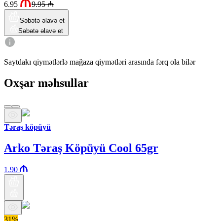
6.95
9.95
₼
Səbətə əlavə et
Səbətə əlavə et
Saytdakı qiymətlərlə mağaza qiymətləri arasında fərq ola bilər
Oxşar məhsullar
Təraş köpüyü
Arko Təraş Köpüyü Cool 65gr
1.90
31%