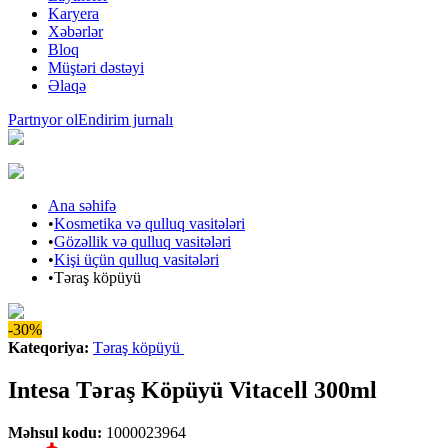
Karyera
Xəbərlər
Bloq
Müştəri dəstəyi
Əlaqə
Partnyor ol
Endirim jurnalı
Ana səhifə
•
Kosmetika və qulluq vasitələri
•
Gözəllik və qulluq vasitələri
•
Kişi üçün qulluq vasitələri
•
Təraş köpüyü
-30%
Kateqoriya
:
Təraş köpüyü
Intesa Təraş Köpüyü Vitacell 300ml
Məhsul kodu
:
1000023964