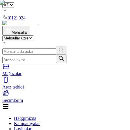
(012) 924
Məhsullar
Mağazalar
Araz tətbiqi
Seçimlərim
Haqqımızda
Kampaniyalar
Layihələr