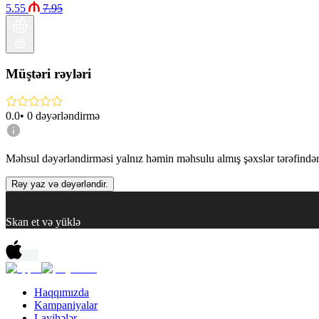
5.55
7.95
Müştəri rəyləri
0.0
•
0
dəyərləndirmə
Məhsul dəyərləndirməsi yalnız həmin məhsulu almış şəxslər tərəfindən 
Rəy yaz və dəyərləndir.
Skan et və yüklə
Haqqımızda
Kampaniyalar
Layihələr