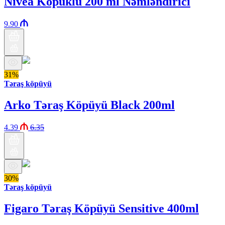
Nivea Köpüklü 200 ml Nəmləndirici
9.90
31%
Təraş köpüyü
Arko Təraş Köpüyü Black 200ml
4.39
6.35
30%
Təraş köpüyü
Figaro Təraş Köpüyü Sensitive 400ml