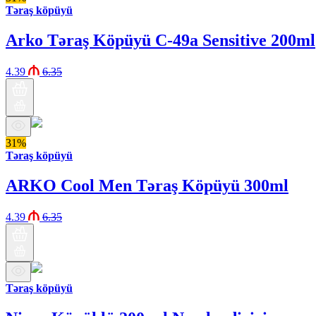
Təraş köpüyü
Arko Təraş Köpüyü C-49a Sensitive 200ml
4.39
6.35
31%
Təraş köpüyü
ARKO Cool Men Təraş Köpüyü 300ml
4.39
6.35
Təraş köpüyü