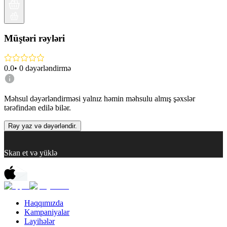
Müştəri rəyləri
0.0
•
0
dəyərləndirmə
Məhsul dəyərləndirməsi yalnız həmin məhsulu almış şəxslər
tərəfindən edilə bilər.
Rəy yaz və dəyərləndir.
Skan et və yüklə
Haqqımızda
Kampaniyalar
Layihələr