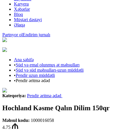
Karyera
Xəbərlər
Bloq
Müştəri dəstəyi
Əlaqə
Partnyor ol
Endirim jurnalı
Ana səhifə
•
Süd və emal olunmuş ət məhsulları
•
Süd və süd məhsulları-uzun müddətli
•
Pendir uzun müddətli
•
Pendir əritmə ədəd
Kateqoriya
:
Pendir əritmə ədəd
Hochland Kəsme Qalın Dilim 150qr
Məhsul kodu
:
1000016058
4.75