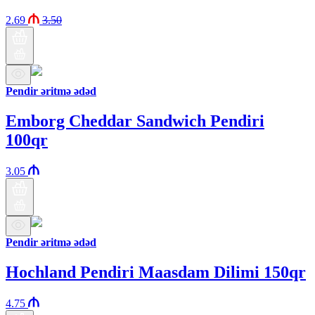
2.69
3.50
Pendir əritmə ədəd
Emborg Cheddar Sandwich Pendiri
100qr
3.05
Pendir əritmə ədəd
Hochland Pendiri Maasdam Dilimi 150qr
4.75