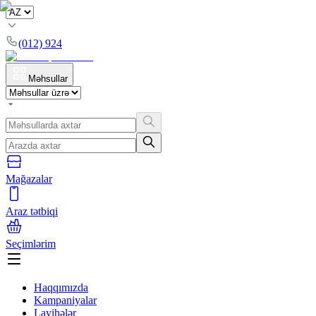
(012) 924
Məhsullar
Mağazalar
Araz tətbiqi
Seçimlərim
Haqqımızda
Kampaniyalar
Layihələr