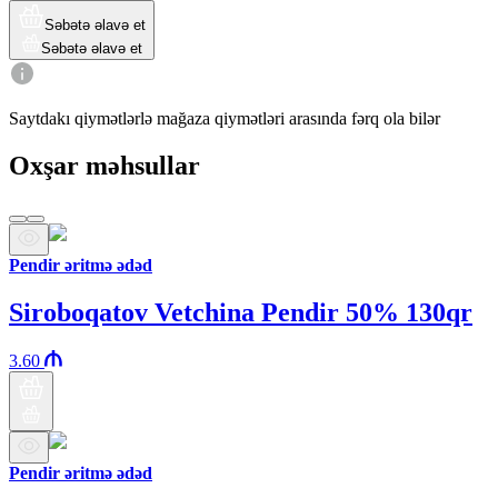
Səbətə əlavə et
Səbətə əlavə et
Saytdakı qiymətlərlə mağaza qiymətləri arasında fərq ola bilər
Oxşar məhsullar
Pendir əritmə ədəd
Siroboqatov Vetchina Pendir 50% 130qr
3.60
Pendir əritmə ədəd