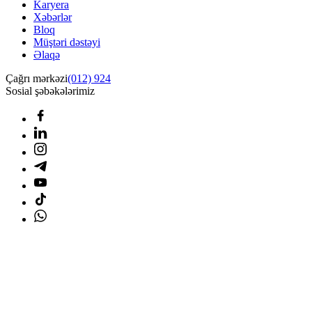
Karyera
Xəbərlər
Bloq
Müştəri dəstəyi
Əlaqə
Çağrı mərkəzi
(012) 924
Sosial şəbəkələrimiz