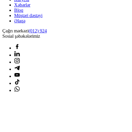
Xəbərlər
Bloq
Müştəri dəstəyi
Əlaqə
Çağrı mərkəzi
(012) 924
Sosial şəbəkələrimiz