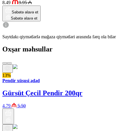
8.49
9.95
₼
Səbətə əlavə et
Səbətə əlavə et
Saytdakı qiymətlərlə mağaza qiymətləri arasında fərq ola bilər
Oxşar məhsullar
13%
Pendir xüsusi ədəd
Gürsüt Çecil Pendir 200qr
4.79
5.50