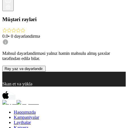
Müştəri rəyləri
0.0
•
0
dəyərləndirmə
Məhsul dəyərləndirməsi yalnız həmin məhsulu almış şəxslər
tərəfindən edilə bilər.
Rəy yaz və dəyərləndir.
Skan et və yüklə
Haqqımızda
Kampaniyalar
Layihələr
Karyera