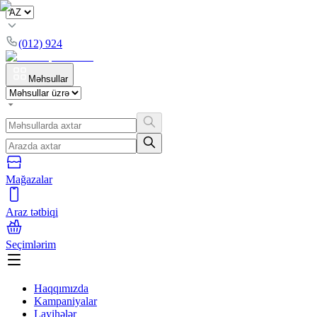
(012) 924
Məhsullar
Mağazalar
Araz tətbiqi
Seçimlərim
Haqqımızda
Kampaniyalar
Layihələr