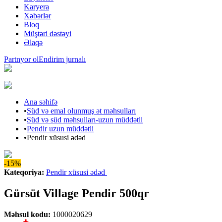
Karyera
Xəbərlər
Bloq
Müştəri dəstəyi
Əlaqə
Partnyor ol
Endirim jurnalı
Ana səhifə
•
Süd və emal olunmuş ət məhsulları
•
Süd və süd məhsulları-uzun müddətli
•
Pendir uzun müddətli
•
Pendir xüsusi ədəd
-15%
Kateqoriya
:
Pendir xüsusi ədəd
Gürsüt Village Pendir 500qr
Məhsul kodu
:
1000020629