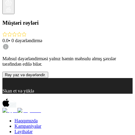
Müştəri rəyləri
0.0
•
0
dəyərləndirmə
Məhsul dəyərləndirməsi yalnız həmin məhsulu almış şəxslər
tərəfindən edilə bilər.
Rəy yaz və dəyərləndir.
Skan et və yüklə
Haqqımızda
Kampaniyalar
Layihələr