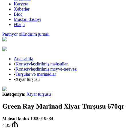
Karyera
Xəbərlər
Bloq
Müştəri dəstəyi
Əlaqə
Partnyor ol
Endirim jurnalı
Ana səhifə
•
Konservləşdirilmiş məhsullar
•
Konservləşdirilmiş meyvə-tərəvəz
•
Turşular və marinadlar
•
Xiyar turşusu
Kateqoriya
:
Xiyar turşusu
Green Ray Marinad Xiyar Turşusu 670qr
Məhsul kodu
:
1000019284
4.35