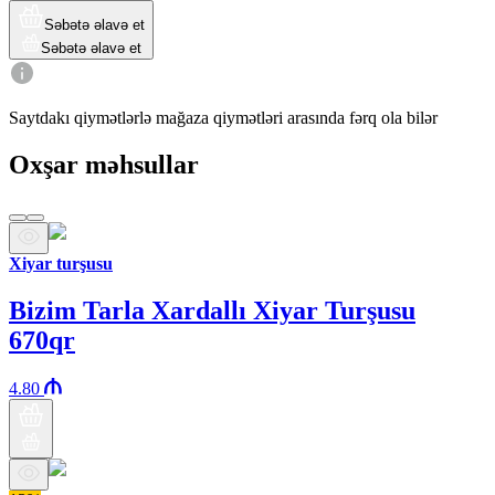
Səbətə əlavə et
Səbətə əlavə et
Saytdakı qiymətlərlə mağaza qiymətləri arasında fərq ola bilər
Oxşar məhsullar
Xiyar turşusu
Bizim Tarla Xardallı Xiyar Turşusu
670qr
4.80