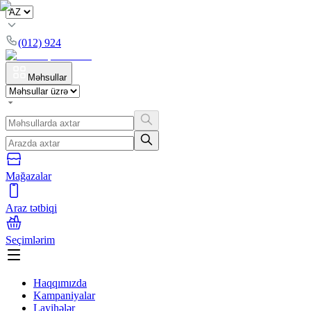
(012) 924
Məhsullar
Mağazalar
Araz tətbiqi
Seçimlərim
Haqqımızda
Kampaniyalar
Layihələr