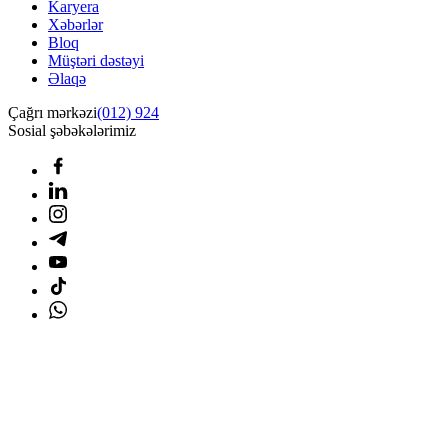
Karyera
Xəbərlər
Bloq
Müştəri dəstəyi
Əlaqə
Çağrı mərkəzi
(012) 924
Sosial şəbəkələrimiz