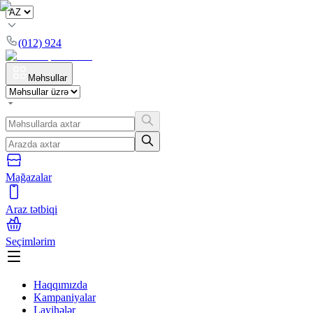
(012) 924
Məhsullar
Mağazalar
Araz tətbiqi
Seçimlərim
Haqqımızda
Kampaniyalar
Layihələr