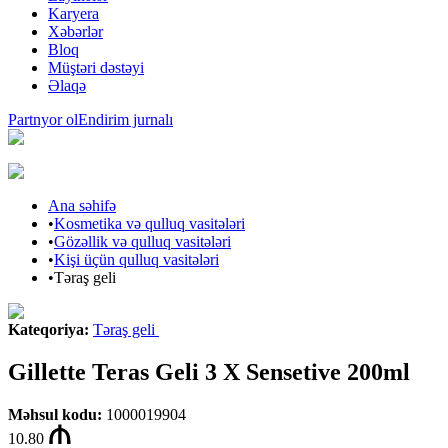
Karyera
Xəbərlər
Bloq
Müştəri dəstəyi
Əlaqə
Partnyor ol
Endirim jurnalı
Ana səhifə
•
Kosmetika və qulluq vasitələri
•
Gözəllik və qulluq vasitələri
•
Kişi üçün qulluq vasitələri
•
Təraş geli
Kateqoriya
:
Təraş geli
Gillette Teras Geli 3 X Sensetive 200ml
Məhsul kodu
:
1000019904
10.80