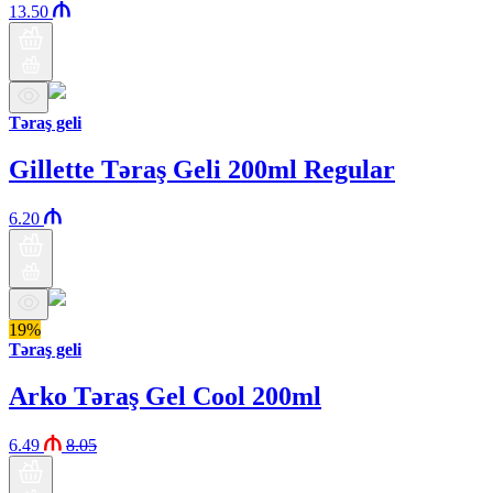
13.50
Təraş geli
Gillette Təraş Geli 200ml Regular
6.20
19%
Təraş geli
Arko Təraş Gel Cool 200ml
6.49
8.05