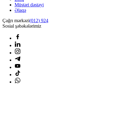
Müştəri dəstəyi
Əlaqə
Çağrı mərkəzi
(012) 924
Sosial şəbəkələrimiz