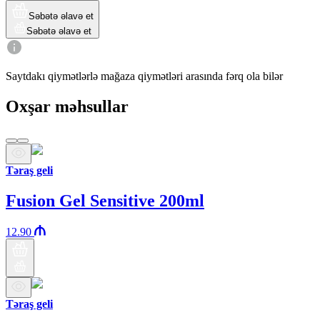
Səbətə əlavə et
Səbətə əlavə et
Saytdakı qiymətlərlə mağaza qiymətləri arasında fərq ola bilər
Oxşar məhsullar
Təraş geli
Fusion Gel Sensitive 200ml
12.90
Təraş geli