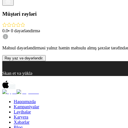
Müştəri rəyləri
0.0
•
0
dəyərləndirmə
Məhsul dəyərləndirməsi yalnız həmin məhsulu almış şəxslər tərəfindən 
Rəy yaz və dəyərləndir.
Skan et və yüklə
Haqqımızda
Kampaniyalar
Layihələr
Karyera
Xəbərlər
Bloq