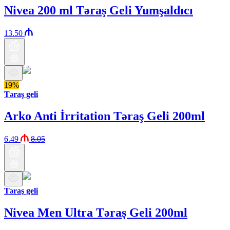
Nivea 200 ml Təraş Geli Yumşaldıcı
13.50
19%
Təraş geli
Arko Anti İrritation Təraş Geli 200ml
6.49
8.05
Təraş geli
Nivea Men Ultra Təraş Geli 200ml