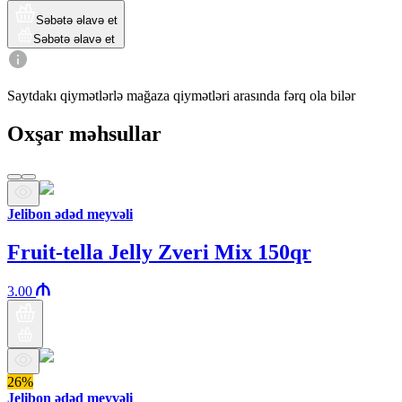
Səbətə əlavə et
Səbətə əlavə et
Saytdakı qiymətlərlə mağaza qiymətləri arasında fərq ola bilər
Oxşar məhsullar
Jelibon ədəd meyvəli
Fruit-tella Jelly Zveri Mix 150qr
3.00
26%
Jelibon ədəd meyvəli