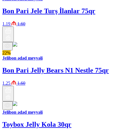
Bon Pari Jele Turş İlanlar 75qr
1.19
1.60
22%
Jelibon ədəd meyvəli
Bon Pari Jelly Bears N1 Nestle 75qr
1.25
1.60
Jelibon ədəd meyvəli
Toybox Jelly Kola 30qr