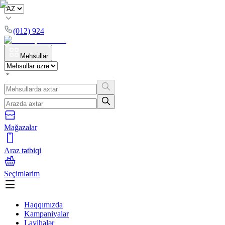
(012) 924
Məhsullar
Mağazalar
Araz tətbiqi
Seçimlərim
Haqqımızda
Kampaniyalar
Layihələr