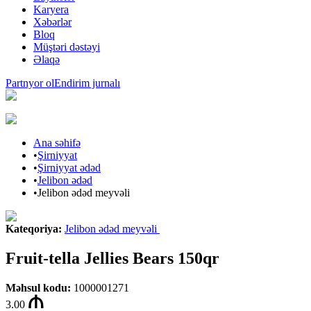
Karyera
Xəbərlər
Bloq
Müştəri dəstəyi
Əlaqə
Partnyor ol
Endirim jurnalı
Ana səhifə
•
Şirniyyat
•
Şirniyyat ədəd
•
Jelibon ədəd
•
Jelibon ədəd meyvəli
Kateqoriya
:
Jelibon ədəd meyvəli
Fruit-tella Jellies Bears 150qr
Məhsul kodu
:
1000001271
3.00