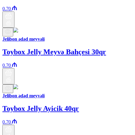
0.70
Jelibon ədəd meyvəli
Toybox Jelly Meyvə Bahçesi 30qr
0.70
Jelibon ədəd meyvəli
Toybox Jelly Ayicik 40qr
0.70