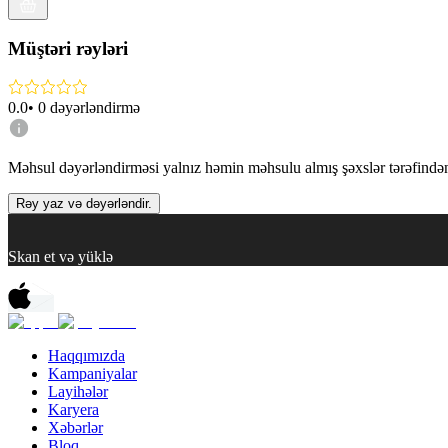
Müştəri rəyləri
0.0
•
0
dəyərləndirmə
Məhsul dəyərləndirməsi yalnız həmin məhsulu almış şəxslər tərəfindən 
Rəy yaz və dəyərləndir.
Skan et və yüklə
Haqqımızda
Kampaniyalar
Layihələr
Karyera
Xəbərlər
Bloq