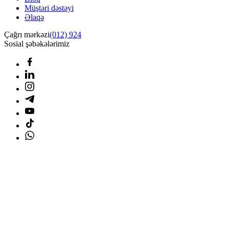
Müştəri dəstəyi
Əlaqə
Çağrı mərkəzi
(012) 924
Sosial şəbəkələrimiz