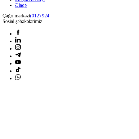
Əlaqə
Çağrı mərkəzi
(012) 924
Sosial şəbəkələrimiz