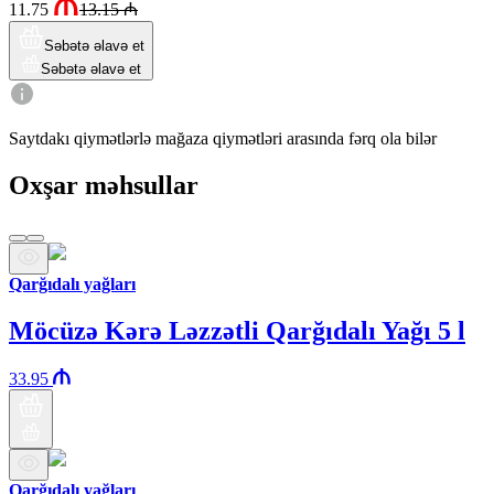
11.75
13.15
₼
Səbətə əlavə et
Səbətə əlavə et
Saytdakı qiymətlərlə mağaza qiymətləri arasında fərq ola bilər
Oxşar məhsullar
Qarğıdalı yağları
Möcüzə Kərə Ləzzətli Qarğıdalı Yağı 5 l
33.95
Qarğıdalı yağları