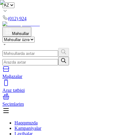
(012) 924
Məhsullar
Mağazalar
Araz tətbiqi
Seçimlərim
Haqqımızda
Kampaniyalar
Layihələr