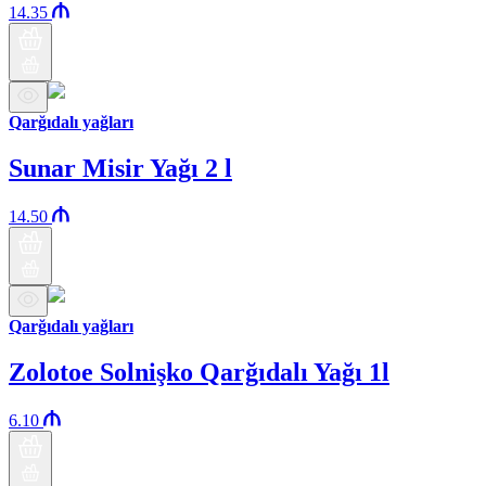
14.35
Qarğıdalı yağları
Sunar Misir Yağı 2 l
14.50
Qarğıdalı yağları
Zolotoe Solnişko Qarğıdalı Yağı 1l
6.10