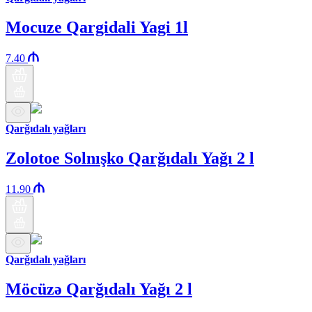
Mocuze Qargidali Yagi 1l
7.40
Qarğıdalı yağları
Zolotoe Solnışko Qarğıdalı Yağı 2 l
11.90
Qarğıdalı yağları
Möcüzə Qarğıdalı Yağı 2 l