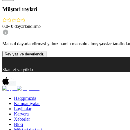
Müştəri rəyləri
0.0
•
0
dəyərləndirmə
Məhsul dəyərləndirməsi yalnız həmin məhsulu almış şəxslər tərəfindən 
Rəy yaz və dəyərləndir.
Skan et və yüklə
Haqqımızda
Kampaniyalar
Layihələr
Karyera
Xəbərlər
Bloq
Müştəri dəstəyi