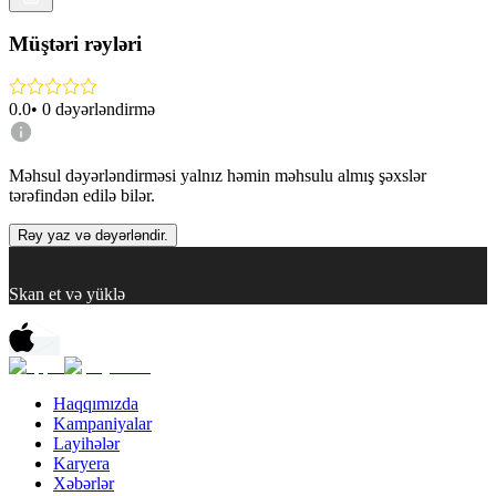
Müştəri rəyləri
0.0
•
0
dəyərləndirmə
Məhsul dəyərləndirməsi yalnız həmin məhsulu almış şəxslər
tərəfindən edilə bilər.
Rəy yaz və dəyərləndir.
Skan et və yüklə
Haqqımızda
Kampaniyalar
Layihələr
Karyera
Xəbərlər