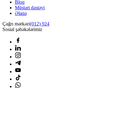
Bloq
Müştəri dəstəyi
Əlaqə
Çağrı mərkəzi
(012) 924
Sosial şəbəkələrimiz