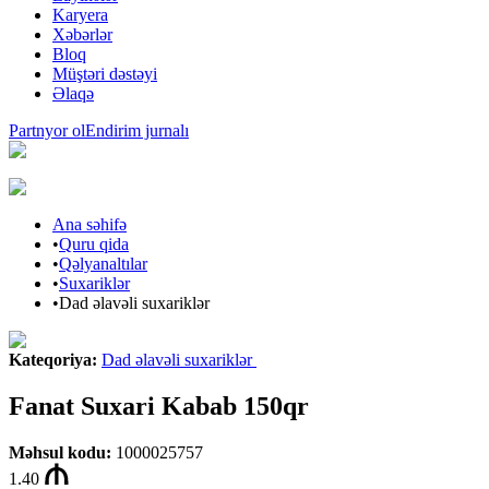
Karyera
Xəbərlər
Bloq
Müştəri dəstəyi
Əlaqə
Partnyor ol
Endirim jurnalı
Ana səhifə
•
Quru qida
•
Qəlyanaltılar
•
Suxariklər
•
Dad əlavəli suxariklər
Kateqoriya
:
Dad əlavəli suxariklər
Fanat Suxari Kabab 150qr
Məhsul kodu
:
1000025757
1.40