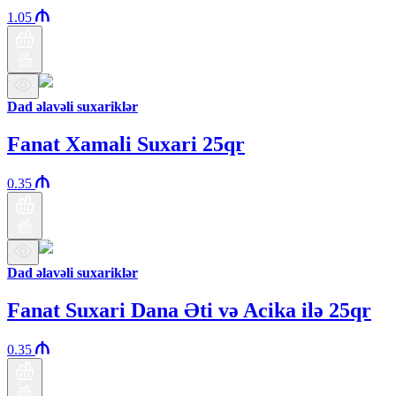
1.05
Dad əlavəli suxariklər
Fanat Xamali Suxari 25qr
0.35
Dad əlavəli suxariklər
Fanat Suxari Dana Əti və Acika ilə 25qr
0.35