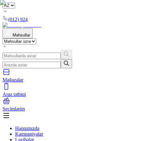
(012) 924
Məhsullar
Mağazalar
Araz tətbiqi
Seçimlərim
Haqqımızda
Kampaniyalar
Layihələr