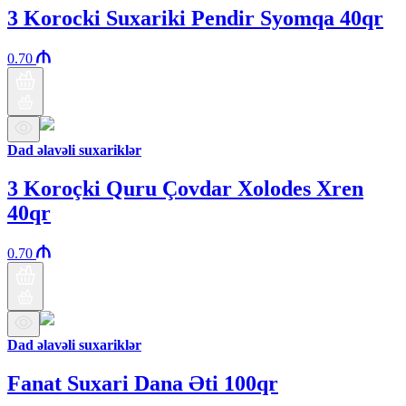
3 Korocki Suxariki Pendir Syomqa 40qr
0.70
Dad əlavəli suxariklər
3 Koroçki Quru Çovdar Xolodes Xren
40qr
0.70
Dad əlavəli suxariklər
Fanat Suxari Dana Əti 100qr